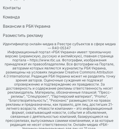
Контакты
Команда
Вакансии в РБК-Украина
Разместить рекламу
Идентификатор онлайн-медиа в Реестре субъектов в сфере медиа
— R40-05347
Информационный портал «РБК-Украина» имеет трехязычную
версию (украинскую, русскую и английскую), главная страница
портала –
https://www.rbc.ua
. Фотографии, изображения
принадлежат их правообладателям. Все фотографии на Портале,
авторами которых являются журналисты РБК-Украина,
размещены на условиях лицензии Creative Commons Attribution
4.0 International. Редакция РБК-Украина может не разделять точку
зрения авторов. Оценочные суждения не подлежат
опровержению и подтверждению их правдивости. За
достоверность и содержание рекламы ответственность несет
рекламодатель. Материалы, обозначенные плашкой: "Пресс-
релизы", "Спецпроект", "Партнерский материал", "Promo",
"Благотворительность", "Резонанс" размещаются на правах
рекламы и предназначены, как правило, для лиц, достигших 21-
летнего возраста. «Новости компании» – это информационный
формат, охватывающий новости, события и объявления,
связанные с деятельностью компаний, базирующиеся на
прессрелизах, выпускаемых самими компаниями, и за которые
редакция не несет ответственности. Онлайн-медиа «РБК-
Украина» предназначено для лиц от 21 года.