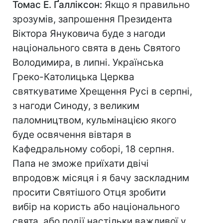
Томас Е. Ґалліксон:
Якщо я правильно
зрозумів, запрошення Президента
Віктора Януковича буде з нагоди
національного свята в день Святого
Володимира, в липні. Українська
Греко-Католицька Церква
святкуватиме Хрещення Русі в серпні,
з нагоди Синоду, з великим
паломництвом, кульмінацією якого
буде освячення вівтаря в
Кафедральному соборі, 18 серпня.
Папа не зможе приїхати двічі
впродовж місяця і я бачу заскладним
просити Святішого Отця зробити
вибір на користь або національного
свята, або події настільки важливої у