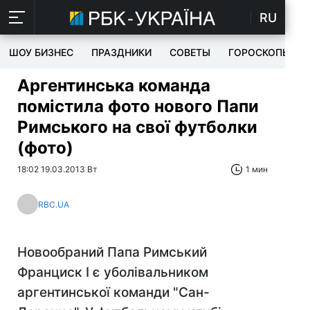
RU
ШОУ БИЗНЕС
ПРАЗДНИКИ
СОВЕТЫ
ГОРОСКОПЫ
Аргентинська команда
помістила фото нового Папи
Римського на свої футболки
(фото)
18:02 19.03.2013 Вт
1 мин
RBC.UA
Новообраний Папа Римський
Франциск I є уболівальником
аргентинської команди "Сан-