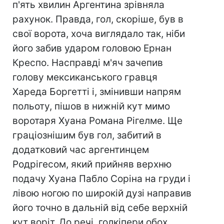
п'ять хвилин Аргентина зрівняла
рахунок. Правда, гол, скоріше, був в
свої ворота, хоча виглядало так, ніби
його забив ударом головою Ернан
Креспо. Насправді м'яч зачепив
голову мексиканського гравця
Хареда Боргетті і, змінивши напрям
польоту, пішов в нижній кут мимо
воротаря Хуана Романа Рігелме. Ще
граціознішим був гол, забитий в
додатковий час аргентинцем
Родрігесом, який прийняв верхню
подачу Хуана Пабло Соріна на груди і
лівою ногою по широкій дузі направив
його точно в дальній від себе верхній
кут воріт. До речі, голкіпери обох