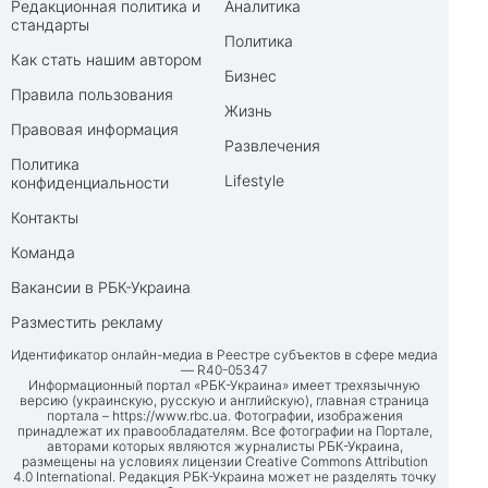
Редакционная политика и
Аналитика
стандарты
Политика
Как стать нашим автором
Бизнес
Правила пользования
Жизнь
Правовая информация
Развлечения
Политика
Lifestyle
конфиденциальности
Контакты
Команда
Вакансии в РБК-Украина
Разместить рекламу
Идентификатор онлайн-медиа в Реестре субъектов в сфере медиа
— R40-05347
Информационный портал «РБК-Украина» имеет трехязычную
версию (украинскую, русскую и английскую), главная страница
портала –
https://www.rbc.ua
. Фотографии, изображения
принадлежат их правообладателям. Все фотографии на Портале,
авторами которых являются журналисты РБК-Украина,
размещены на условиях лицензии Creative Commons Attribution
4.0 International. Редакция РБК-Украина может не разделять точку