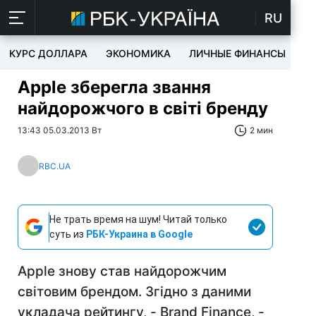
RU
КУРС ДОЛЛАРА
ЭКОНОМИКА
ЛИЧНЫЕ ФИНАНСЫ
T
Apple зберегла звання
найдорожчого в світі бренду
13:43 05.03.2013 Вт
2 мин
RBC.UA
Не трать время на шум! Читай только
суть из
РБК-Украина в Google
Apple знову став найдорожчим
світовим брендом. Згідно з даними
укладача рейтингу, - Brand Finance, -