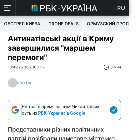
RU
ОБСТРЕЛ КИЕВА
DRONE DEALS
ОРМУЗСКИЙ ПРОЛИВ
Антинатівські акції в Криму
завершилися "маршем
перемоги"
16:49 26.06.2006 Пн
3 мин
RBC.UA
Не трать время на шум! Читай только
суть из
РБК-Украина в Google
Представники різних політичних
партій розібрали наметове містечко,