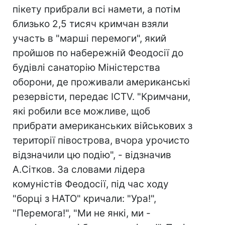
пікету прибрали всі намети, а потім
близько 2,5 тисяч кримчан взяли
участь в "марші перемоги", який
пройшов по набережній Феодосії до
будівлі санаторію Міністерства
оборони, де проживали американські
резервісти, передає ICTV. "Кримчани,
які робили все можливе, щоб
прибрати американських військових з
території півострова, вчора урочисто
відзначили цю подію", - відзначив
А.Сітков. За словами лідера
комуністів Феодосії, під час ходу
"борці з НАТО" кричали: "Ура!",
"Перемога!", "Ми не янкі, ми -