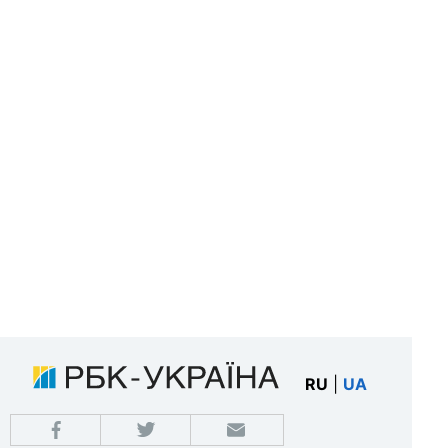
RU
|
UA