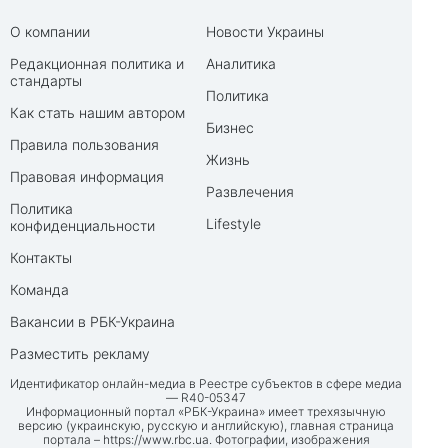
О компании
Новости Украины
Редакционная политика и
Аналитика
стандарты
Политика
Как стать нашим автором
Бизнес
Правила пользования
Жизнь
Правовая информация
Развлечения
Политика
Lifestyle
конфиденциальности
Контакты
Команда
Вакансии в РБК-Украина
Разместить рекламу
Идентификатор онлайн-медиа в Реестре субъектов в сфере медиа
— R40-05347
Информационный портал «РБК-Украина» имеет трехязычную
версию (украинскую, русскую и английскую), главная страница
портала –
https://www.rbc.ua
. Фотографии, изображения