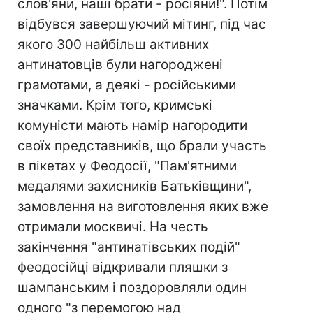
слов'яни, наші брати - росіяни!". Потім
відбувся завершуючий мітинг, під час
якого 300 найбільш активних
антинатовців були нагороджені
грамотами, а деякі - російськими
значками. Крім того, кримські
комуністи мають намір нагородити
своїх представників, що брали участь
в пікетах у Феодосії, "Пам'ятними
медалями захисників Батьківщини",
замовлення на виготовлення яких вже
отримали москвичі. На честь
закінчення "антинатівських подій"
феодосійці відкривали пляшки з
шампанським і поздоровляли один
одного "з перемогою над