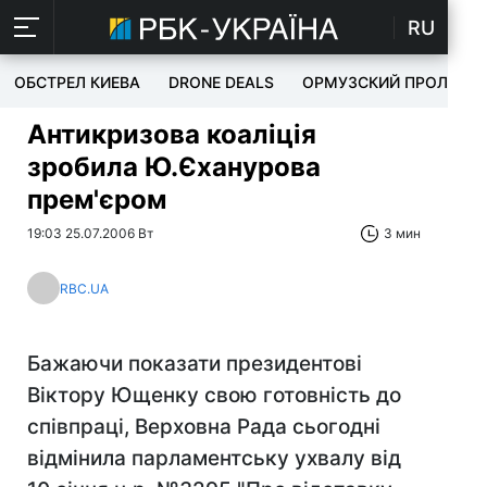
RU
ОБСТРЕЛ КИЕВА
DRONE DEALS
ОРМУЗСКИЙ ПРОЛИВ
Антикризова коаліція
зробила Ю.Єханурова
прем'єром
19:03 25.07.2006 Вт
3 мин
RBC.UA
Бажаючи показати президентові
Віктору Ющенку свою готовність до
співпраці, Верховна Рада сьогодні
відмінила парламентську ухвалу від