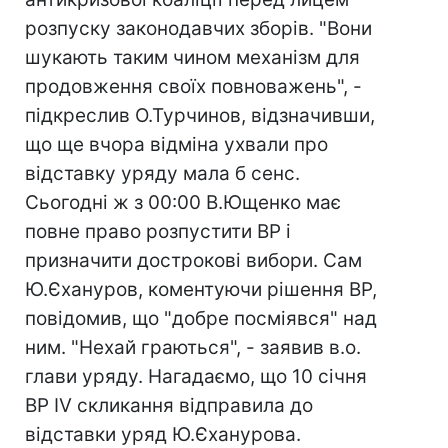
розпуску законодавчих зборів. "Вони
шукають таким чином механізм для
продовження своїх повноважень", -
підкреслив О.Турчинов, відзначивши,
що ще вчора відміна ухвали про
відставку уряду мала б сенс.
Сьогодні ж з 00:00 В.Ющенко має
повне право розпустити ВР і
призначити дострокові вибори. Сам
Ю.Єхануров, коментуючи рішення ВР,
повідомив, що "добре посміявся" над
ним. "Нехай граються", - заявив в.о.
глави уряду. Нагадаємо, що 10 січня
ВР IV скликання відправила до
відставки уряд Ю.Єханурова.