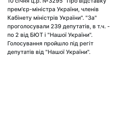
10 січня ц.р. №3295 "Про відставку
прем'єр-міністра України, членів
Кабінету міністрів України". "За"
проголосували 239 депутатів, в т.ч. -
по 2 від БЮТ і "Нашої України".
Голосування пройшло під регіт
депутатів від "Нашої України".