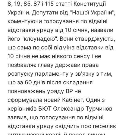
8, 19, 85, 87 і 115 статті Конституції
України. Депутати від "Нашої України",
коментуючи голосування по відміні
відставки уряду від 10 січня, назвали
його "клоунадою". Вони стверджують,
що сама по собі відміна відставки від
10 січня не має ніякого сенсу і не
позбавляє главу держави права
розпуску парламенту у зв'язку з тим,
що за 60 днів після складання
повноважень уряду ВР не
сформувала новий Кабінет. Один з
керівників БЮТ Олександр Турчинов
заявив, що голосування по відміні
відставки уряду свідчить про переляк
антикризової коаліції перед лицем