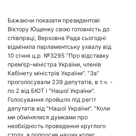
Бажаючи показати президентові
Віктору Ющенку свою готовність до
співпраці, Верховна Рада сьогодні
відмінила парламентську ухвалу від
10 січня ц.р. №3295 "Про відставку
прем'єр-міністра України, членів
Кабінету міністрів України". "За"
проголосували 239 депутатів, в т.ч. -
по 2 від БЮТ і "Нашої України".
Голосування пройшло під регіт
депутатів від "Нашої України". "Коли
ми обмінялися думками про
необхідність проведення круглого
столу, я попросив наших колег