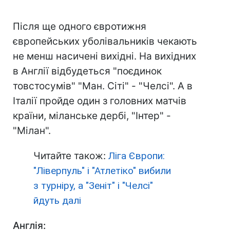
Після ще одного євротижня
європейських уболівальників чекають
не менш насичені вихідні. На вихідних
в Англії відбудеться "поєдинок
товстосумів" "Ман. Сіті" - "Челсі". А в
Італії пройде один з головних матчів
країни, міланське дербі, "Інтер" -
"Мілан".
Читайте також:
Ліга Європи:
"Ліверпуль" і "Атлетіко" вибили
з турніру, а "Зеніт" і "Челсі"
йдуть далі
Англія: