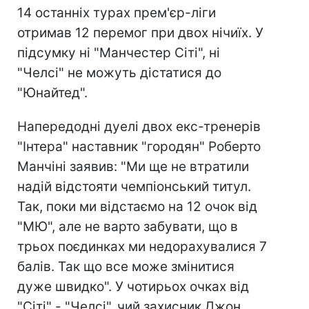
14 останніх турах прем'єр-ліги
отримав 12 перемог при двох нічиїх. У
підсумку ні "Манчестер Сіті", ні
"Челсі" не можуть дістатися до
"Юнайтед".
Напередодні дуелі двох екс-тренерів
"Інтера" наставник "городян" Роберто
Манчіні заявив: "Ми ще не втратили
надій відстояти чемпіонський титул.
Так, поки ми відстаємо на 12 очок від
"МЮ", але не варто забувати, що в
трьох поєдинках ми недорахувалися 7
балів. Так що все може змінитися
дуже швидко". У чотирьох очках від
"Сіті" - "Челсі", чий захисник Джон