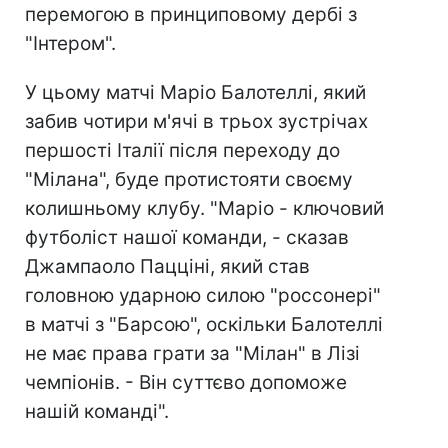
перемогою в принциповому дербі з
"Інтером".
У цьому матчі Маріо Балотеллі, який
забив чотири м'ячі в трьох зустрічах
першості Італії після переходу до
"Мілана", буде протистояти своєму
колишньому клубу. "Маріо - ключовий
футболіст нашої команди, - сказав
Джампаоло Пацціні, який став
головною ударною силою "россонері"
в матчі з "Барсою", оскільки Балотеллі
не має права грати за "Мілан" в Лізі
чемпіонів. - Він суттєво допоможе
нашій команді".