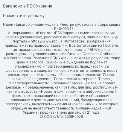
Вакансии в РБК-Украина
Разместить рекламу
Идентификатор онлайн-медиа в Реестре субъектов в сфере медиа
— R40-05347
Информационный портал «РБК-Украина» имеет трехязычную
версию (украинскую, русскую и английскую), главная страница
портала –
https://www.rbc.ua
. Фотографии, изображения
принадлежат их правообладателям. Все фотографии на Портале,
авторами которых являются журналисты РБК-Украина,
размещены на условиях лицензии Creative Commons Attribution
4.0 International. Редакция РБК-Украина может не разделять точку
зрения авторов. Оценочные суждения не подлежат
опровержению и подтверждению их правдивости. За
достоверность и содержание рекламы ответственность несет
рекламодатель. Материалы, обозначенные плашкой: "Пресс-
релизы", "Спецпроект", "Партнерский материал", "Promo",
"Благотворительность", "Резонанс" размещаются на правах
рекламы и предназначены, как правило, для лиц, достигших 21-
летнего возраста. «Новости компании» – это информационный
формат, охватывающий новости, события и объявления,
связанные с деятельностью компаний, базирующиеся на
прессрелизах, выпускаемых самими компаниями, и за которые
редакция не несет ответственности. Онлайн-медиа «РБК-
Украина» предназначено для лиц от 21 года.
© ООО «УБТ», 2006-2026.