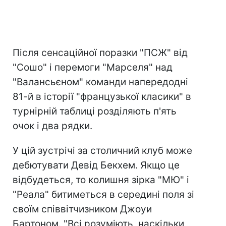
Після сенсаційної поразки "ПСЖ" від
"Сошо" і перемоги "Марселя" над
"Валансьєном" команди напередодні
81-й в історії "французької класики" в
турнірній таблиці розділяють п'ять
очок і два рядки.
У цій зустрічі за столичний клуб може
дебютувати Девід Бекхем. Якщо це
відбудеться, то колишня зірка "МЮ" і
"Реала" битиметься в середині поля зі
своїм співвітчизником Джоуи
Бартоном. "Всі розуміють, наскільки