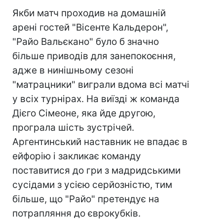
Якби матч проходив на домашній
арені гостей "Вісенте Кальдерон",
"Райо Вальєкано" було б значно
більше приводів для занепокоєння,
адже в нинішньому сезоні
"матрацники" виграли вдома всі матчі
у всіх турнірах. На виїзді ж команда
Дієго Сімеоне, яка йде другою,
програла шість зустрічей.
Аргентинський наставник не впадає в
ейфорію і закликає команду
поставитися до гри з мадридськими
сусідами з усією серйозністю, тим
більше, що "Райо" претендує на
потрапляння до єврокубків.