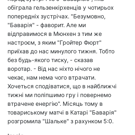
обіграла гельзенкірхенців у чотирьох
попередніх зустрічах. "Безумовно,
"Баварія" - фаворит. Але ми
відправимося в Мюнхен з тим же
настроєм, з яким "Гройтер Фюрт"
приїхав до нас минулого тижня. Тобто
без будь-якого тиску, - сказав
воротар. - Від нас ніхто нічого не
чекає, нам нема чого втрачати.
Хочеться сподіватися, що в найближчі
тижні ми поліпшимо гру і повернемо
втрачене енергію". Місяць тому в
товариському матчі в Катарі "Баварія"
розгромила "Шальке" з рахунком 5:0.