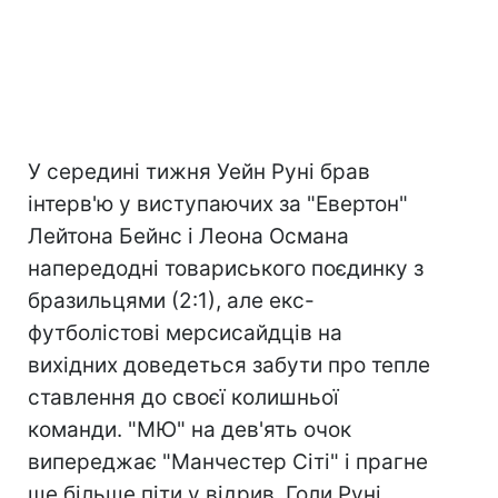
У середині тижня Уейн Руні брав
інтерв'ю у виступаючих за "Евертон"
Лейтона Бейнс і Леона Османа
напередодні товариського поєдинку з
бразильцями (2:1), але екс-
футболістові мерсисайдців на
вихідних доведеться забути про тепле
ставлення до своєї колишньої
команди. "МЮ" на дев'ять очок
випереджає "Манчестер Сіті" і прагне
ще більше піти у відрив. Голи Руні