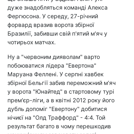
дуже знадобляться команді Алекса
Фергюсона. У середу, 27-річний
форвард вразив ворота збірної
Бразилії, забивши свій п'ятий м'яч у
чотирьох матчах.
Ну а "червоним дияволам" варто
побоюватися лідера "Евертона"
Маруана Феллені. У серпні хавбек
збірної Бельгії забив переможний м'яч
у ворота "Юнайтед" в стартовому турі
прем'єр-ліги, а в квітні 2012 року його
дубль допоміг "Евертону" добитися
нічиєї на "Олд Траффорд" - 4:4. Той
результат багато в чому перешкодив