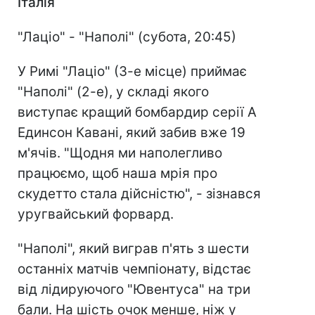
Італія
"Лаціо" - "Наполі" (субота, 20:45)
У Римі "Лаціо" (3-е місце) приймає
"Наполі" (2-е), у складі якого
виступає кращий бомбардир серії А
Единсон Кавані, який забив вже 19
м'ячів. "Щодня ми наполегливо
працюємо, щоб наша мрія про
скудетто стала дійсністю", - зізнався
уругвайський форвард.
"Наполі", який виграв п'ять з шести
останніх матчів чемпіонату, відстає
від лідируючого "Ювентуса" на три
бали. На шість очок менше, ніж у