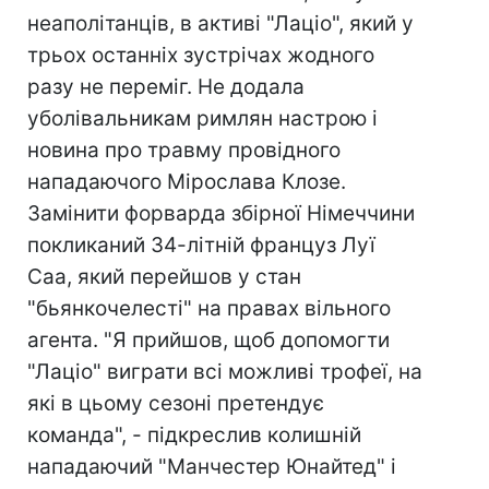
неаполітанців, в активі "Лаціо", який у
трьох останніх зустрічах жодного
разу не переміг. Не додала
уболівальникам римлян настрою і
новина про травму провідного
нападаючого Мірослава Клозе.
Замінити форварда збірної Німеччини
покликаний 34-літній француз Луї
Саа, який перейшов у стан
"бьянкочелесті" на правах вільного
агента. "Я прийшов, щоб допомогти
"Лаціо" виграти всі можливі трофеї, на
які в цьому сезоні претендує
команда", - підкреслив колишній
нападаючий "Манчестер Юнайтед" і