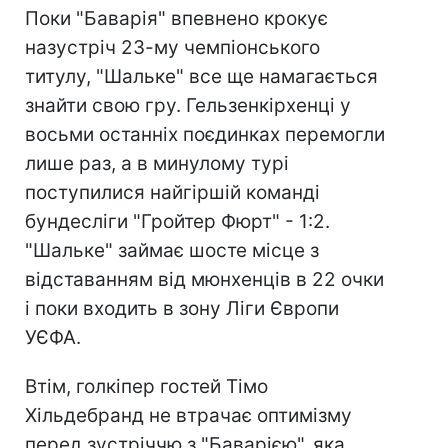
Поки "Баварія" впевнено крокує
назустріч 23-му чемпіонського
титулу, "Шальке" все ще намагається
знайти свою гру. Гельзенкірхенці у
восьми останніх поєдинках перемогли
лише раз, а в минулому турі
поступилися найгіршій команді
бундесліги "Гройтер Фюрт" - 1:2.
"Шальке" займає шосте місце з
відставанням від мюнхенців в 22 очки
і поки входить в зону Ліги Європи
УЄФА.
Втім, голкіпер гостей Тімо
Хільдебранд не втрачає оптимізму
перед зустріччю з "Баварією", яка