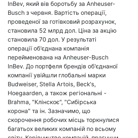
InВev, який вів боротьбу за Anheuser-
Вusch з червня. Вартість операції,
проведеної за готівковий розрахунок,
становила 52 млрд дол. Ціна за акцію
становила 70 дол. У результаті
операції об'єднана компанія
перейменована на Anheuser-Вusch
InВev. До портфеля брендів об'єднаної
компанії увійшли глобальні марки
Budweiser, Stella Artois, Beck's,
Hoegaarden, а також регіональні -
Brahma, "Клінскоє", "Сибірська
корона" та ін. Зазначимо, що
скорочення робочих місць торкнулися
багатьох великих компаній по всьому
світу. Керівництво компаній, прагнучи