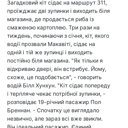
Загадковий кіт сідає на маршрут 311,
проїжджає дві зупинки і виходить біля
магазина, де продається риба із
смаженою картоплею. Три рази на
тиждень, починаючи з січня, кіт, якого
водії прозвали Макавіті, сідає на
одній і тій же зупинці і виходить
постійно біля магазина. "Як тільки я
відкриваю двері, він встрибує. Йому,
схоже, це подобається", - говорить
водій Білл Хунхун. "Кіт сідає попереду
і терпляче чекає потрібної зупинки, -
розповідає 19-річний пасажир Пол
Бреннан. - Спочатку це виглядало
незвично, але зараз всі вже звикли.
Він ідеальний пасажир. Єдиний