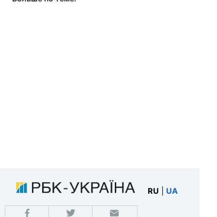
RU
|
UA