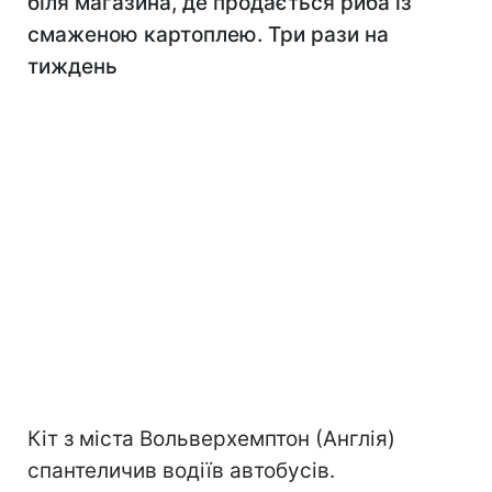
біля магазина, де продається риба із
смаженою картоплею. Три рази на
тиждень
Кіт з міста Вольверхемптон (Англія)
спантеличив водіїв автобусів.