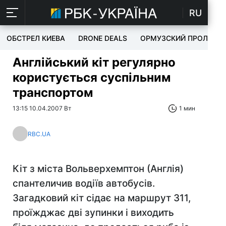
RU
ОБСТРЕЛ КИЕВА
DRONE DEALS
ОРМУЗСКИЙ ПРОЛИВ
Англійський кіт регулярно
користується суспільним
транспортом
13:15 10.04.2007 Вт
1 мин
RBC.UA
Кіт з міста Вольверхемптон (Англія)
спантеличив водіїв автобусів.
Загадковий кіт сідає на маршрут 311,
проїжджає дві зупинки і виходить