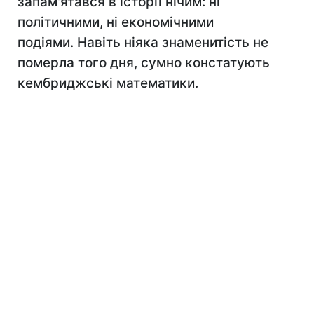
запам'ятався в історії нічим: ні
політичними, ні економічними
подіями. Навіть ніяка знаменитість не
померла того дня, сумно констатують
кембриджські математики.