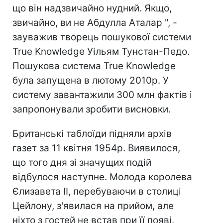
що він надзвичайно нудний. Якщо,
звичайно, ви не Абдулла Аталар ", -
зауважив творець пошукової системи
True Knowledge Уільям Тунстан-Педо.
Пошукова система True Knowledge
була запущена в лютому 2010р. У
систему завантажили 300 млн фактів і
запропонували зробити висновки.
Британські таблоїди підняли архів
газет за 11 квітня 1954р. Виявилося,
що того дня зі значущих подій
відбулося наступне. Молода королева
Єлизавета II, перебуваючи в столиці
Цейлону, з'явилася на прийом, але
ніхто з гостей не встав при її появі.