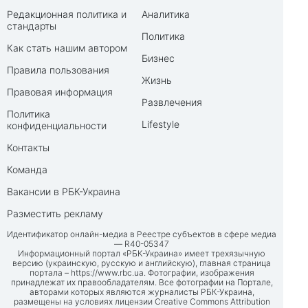
Редакционная политика и
Аналитика
стандарты
Политика
Как стать нашим автором
Бизнес
Правила пользования
Жизнь
Правовая информация
Развлечения
Политика
Lifestyle
конфиденциальности
Контакты
Команда
Вакансии в РБК-Украина
Разместить рекламу
Идентификатор онлайн-медиа в Реестре субъектов в сфере медиа
— R40-05347
Информационный портал «РБК-Украина» имеет трехязычную
версию (украинскую, русскую и английскую), главная страница
портала –
https://www.rbc.ua
. Фотографии, изображения
принадлежат их правообладателям. Все фотографии на Портале,
авторами которых являются журналисты РБК-Украина,
размещены на условиях лицензии Creative Commons Attribution