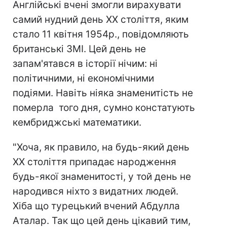
Англійські вчені змогли вирахувати
самий нудний день XX століття, яким
стало 11 квітня 1954р., повідомляють
британські ЗМІ. Цей день не
запам'ятався в історії нічим: ні
політичними, ні економічними
подіями. Навіть ніяка знаменитість не
померла того дня, сумно констатують
кембриджські математики.
"Хоча, як правило, на будь-який день
XX століття припадає народження
будь-якої знаменитості, у той день не
народився ніхто з видатних людей.
Хіба що турецький вчений Абдулла
Аталар. Так що цей день цікавий тим,