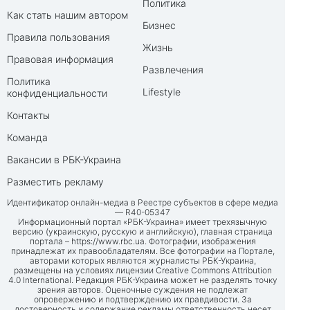
Политика
Как стать нашим автором
Бизнес
Правила пользования
Жизнь
Правовая информация
Развлечения
Политика
Lifestyle
конфиденциальности
Контакты
Команда
Вакансии в РБК-Украина
Разместить рекламу
Идентификатор онлайн-медиа в Реестре субъектов в сфере медиа
— R40-05347
Информационный портал «РБК-Украина» имеет трехязычную
версию (украинскую, русскую и английскую), главная страница
портала –
https://www.rbc.ua
. Фотографии, изображения
принадлежат их правообладателям. Все фотографии на Портале,
авторами которых являются журналисты РБК-Украина,
размещены на условиях лицензии Creative Commons Attribution
4.0 International. Редакция РБК-Украина может не разделять точку
зрения авторов. Оценочные суждения не подлежат
опровержению и подтверждению их правдивости. За
достоверность и содержание рекламы ответственность несет