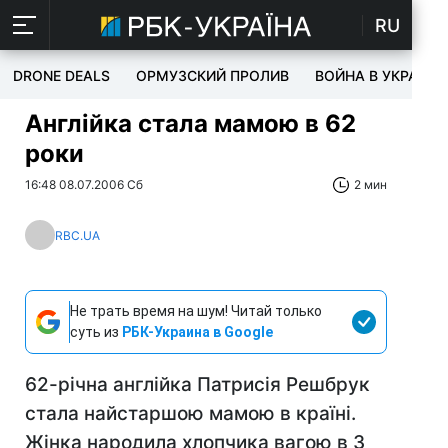
RU
DRONE DEALS
ОРМУЗСКИЙ ПРОЛИВ
ВОЙНА В УКРАИНЕ
Англійка стала мамою в 62
роки
16:48 08.07.2006 Сб
2 мин
RBC.UA
Не трать время на шум! Читай только
суть из
РБК-Украина в Google
62-річна англійка Патрисія Решбрук
стала найстаршою мамою в країні.
Жінка народила хлопчика вагою в 3