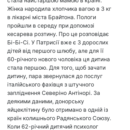
стала найстаршою мамою в країні.
Жінка народила хлопчика вагою в 3 кг
в лікарні міста Брайтона. Пологи
пройшли в середу при допомозі
кесарева розтину. Про це розповідає
Бі-Бі-Сі. У Патрисії вже є 3 дорослих
дітей від першого шлюбу, але для її
60-річного нового чоловіка ця дитина
стала першою. Для того, щоб зачати
дитину, пара звернулася до послуг
італійського фахівця з штучного
запліднення Северіно Антінорі. За
деякими даними, донорську
яйцеклітину було отримано в одній із
країн колишнього Радянського Союзу.
Коли 62-річний дитячий психолог