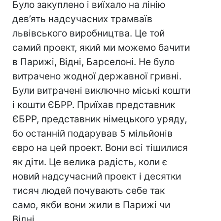
Було закуплено і виїхало на лінію
дев’ять надсучасних трамваїв
львівського виробництва. Це той
самий проект, який ми можемо бачити
в Парижі, Відні, Барселоні. Не було
витрачено жодної державної гривні.
Були витрачені виключно міські кошти
і кошти ЄБРР. Приїхав представник
ЄБРР, представник німецького уряду,
бо останній подарував 5 мільйонів
євро на цей проект. Вони всі тішилися
як діти. Це велика радість, коли є
новий надсучасний проект і десятки
тисяч людей почувають себе так
само, якби вони жили в Парижі чи
Відні.