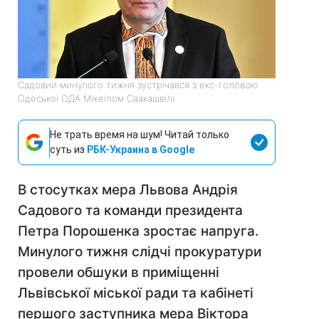
Садовий минулого тижня зустрічався з екс-головою
Одеської ОДА Міхеїлом Саакашвілі
Не трать время на шум! Читай только
суть из
РБК-Украина в Google
В стосутках мера Львова Андрія
Садового та команди президента
Петра Порошенка зростає напруга.
Минулого тижня слідчі прокуратури
провели обшуки в приміщенні
Львівської міської ради та кабінеті
першого заступника мера Віктора