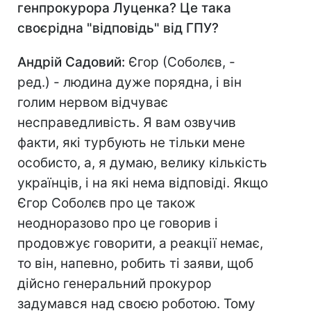
генпрокурора Луценка? Це така
своєрідна "відповідь" від ГПУ?
Андрій Садовий:
Єгор (Соболєв, -
ред.) - людина дуже порядна, і він
голим нервом відчуває
несправедливість. Я вам озвучив
факти, які турбують не тільки мене
особисто, а, я думаю, велику кількість
українців, і на які нема відповіді. Якщо
Єгор Соболєв про це також
неодноразово про це говорив і
продовжує говорити, а реакції немає,
то він, напевно, робить ті заяви, щоб
дійсно генеральний прокурор
задумався над своєю роботою. Тому