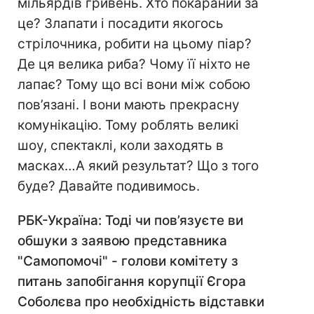
мільярдів гривень. Хто покараний за
це? Злапати і посадити якогось
стрілочника, робити на цьому піар?
Де ця велика риба? Чому її ніхто не
лапає? Тому що всі вони між собою
пов’язані. І вони мають прекрасну
комунікацію. Тому роблять великі
шоу, спектаклі, коли заходять в
масках…А який результат? Що з того
буде? Давайте подивимось.
РБК-Україна: Тоді чи пов’язуєте ви
обшуки з заявою представника
"Самопомочі" - голови комітету з
питань запобігання корупції Єгора
Соболєва про необхідність відставки