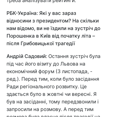
треба аналізувати рейтинги.
РБК-Україна
: Які у вас зараз
відносини з президентом? На скільки
нам відомо, ви не їздили на зустріч до
Порошенка в Київ від початку літа –
після Грибовицької трагедії
Андрій Садовий:
Остання зустріч була
під час його візиту до Львова на
економічний форум (3 листопада, -
ред.). Перед тим, коли було засідання
Ради регіонального розвитку. Це
здається було в жовтні чи вересні. Я
був на засіданні, тому передзвонили і
запросили на розмову. А перед тим
розмова була власне після трагедії на