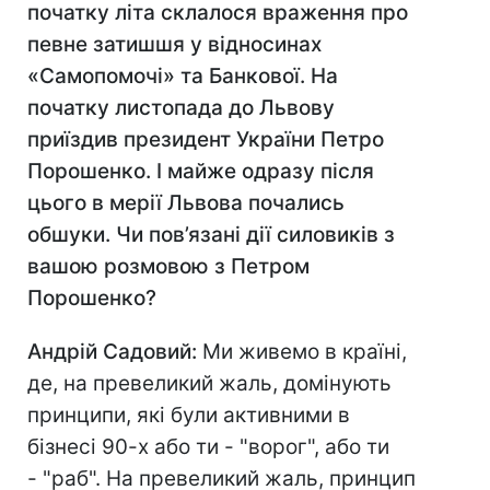
початку літа склалося враження про
певне затишшя у відносинах
«Самопомочі» та Банкової. На
початку листопада до Львову
приїздив президент України Петро
Порошенко. І майже одразу після
цього в мерії Львова почались
обшуки. Чи пов’язані дії силовиків з
вашою розмовою з Петром
Порошенко?
Андрій Садовий:
Ми живемо в країні,
де, на превеликий жаль, домінують
принципи, які були активними в
бізнесі 90-х або ти - "ворог", або ти
- "раб". На превеликий жаль, принцип