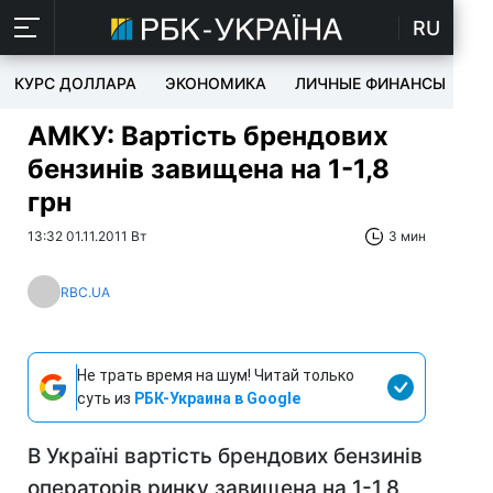
RU
КУРС ДОЛЛАРА
ЭКОНОМИКА
ЛИЧНЫЕ ФИНАНСЫ
T
АМКУ: Вартість брендових
бензинів завищена на 1-1,8
грн
13:32 01.11.2011 Вт
3 мин
RBC.UA
Не трать время на шум! Читай только
суть из
РБК-Украина в Google
В Україні вартість брендових бензинів
операторів ринку завищена на 1-1,8