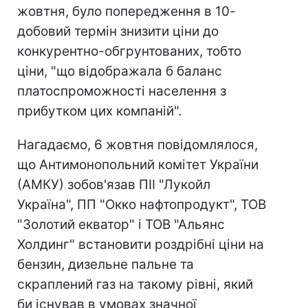
жовтня, було попередження в 10-
добовий термін знизити ціни до
конкурентно-обгрунтованих, тобто
ціни, "що відображала б баланс
платоспроможності населення з
прибутком цих компаній".
Нагадаємо, 6 жовтня повідомлялося,
що Антимонопольний комітет України
(АМКУ) зобов'язав ПІІ "Лукойл
Україна", ПП "Окко нафтопродукт", ТОВ
"Золотий екватор" і ТОВ "Альянс
Холдинг" встановити роздрібні ціни на
бензин, дизельне пальне та
скраплений газ на такому рівні, який
би існував в умовах значної