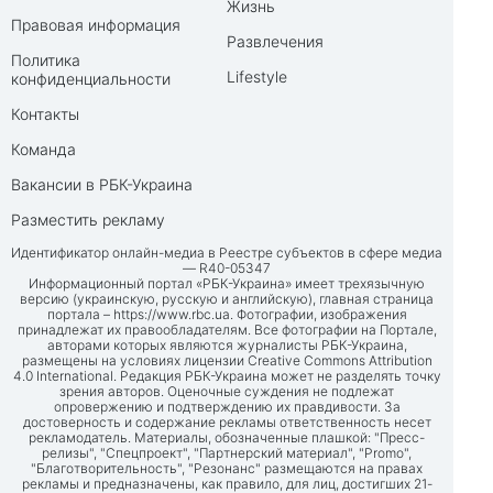
Жизнь
Правовая информация
Развлечения
Политика
Lifestyle
конфиденциальности
Контакты
Команда
Вакансии в РБК-Украина
Разместить рекламу
Идентификатор онлайн-медиа в Реестре субъектов в сфере медиа
— R40-05347
Информационный портал «РБК-Украина» имеет трехязычную
версию (украинскую, русскую и английскую), главная страница
портала –
https://www.rbc.ua
. Фотографии, изображения
принадлежат их правообладателям. Все фотографии на Портале,
авторами которых являются журналисты РБК-Украина,
размещены на условиях лицензии Creative Commons Attribution
4.0 International. Редакция РБК-Украина может не разделять точку
зрения авторов. Оценочные суждения не подлежат
опровержению и подтверждению их правдивости. За
достоверность и содержание рекламы ответственность несет
рекламодатель. Материалы, обозначенные плашкой: "Пресс-
релизы", "Спецпроект", "Партнерский материал", "Promo",
"Благотворительность", "Резонанс" размещаются на правах
рекламы и предназначены, как правило, для лиц, достигших 21-