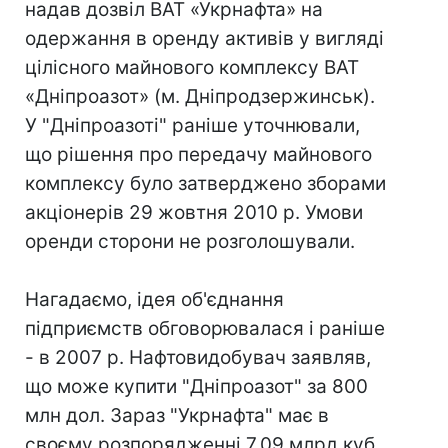
надав дозвіл ВАТ «Укрнафта» на
одержання в оренду активів у вигляді
цілісного майнового комплексу ВАТ
«Дніпроазот» (м. Дніпродзержинськ).
У "Дніпроазоті" раніше уточнювали,
що рішення про передачу майнового
комплексу було затверджено зборами
акціонерів 29 жовтня 2010 р. Умови
оренди сторони не розголошували.
Нагадаємо, ідея об'єднання
підприємств обговорювалася і раніше
- в 2007 р. Нафтовидобувач заявляв,
що може купити "Дніпроазот" за 800
млн дол. Зараз "Укрнафта" має в
своєму розпорядженні 7,09 млрд куб.