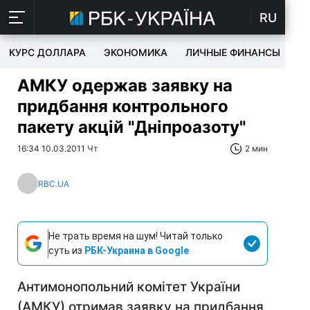
RU
КУРС ДОЛЛАРА
ЭКОНОМИКА
ЛИЧНЫЕ ФИНАНСЫ
T
АМКУ одержав заявку на
придбання контрольного
пакету акцій "Дніпроазоту"
16:34 10.03.2011 Чт
2 мин
RBC.UA
Не трать время на шум! Читай только
суть из
РБК-Украина в Google
Антимонопольний комітет України
(АМКУ) отримав заявку на придбання