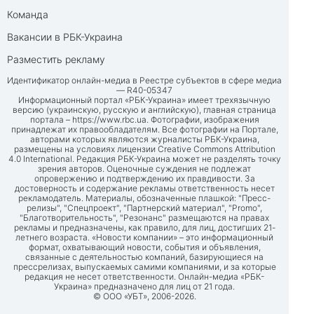
Команда
Вакансии в РБК-Украина
Разместить рекламу
Идентификатор онлайн-медиа в Реестре субъектов в сфере медиа
— R40-05347
Информационный портал «РБК-Украина» имеет трехязычную
версию (украинскую, русскую и английскую), главная страница
портала –
https://www.rbc.ua
. Фотографии, изображения
принадлежат их правообладателям. Все фотографии на Портале,
авторами которых являются журналисты РБК-Украина,
размещены на условиях лицензии Creative Commons Attribution
4.0 International. Редакция РБК-Украина может не разделять точку
зрения авторов. Оценочные суждения не подлежат
опровержению и подтверждению их правдивости. За
достоверность и содержание рекламы ответственность несет
рекламодатель. Материалы, обозначенные плашкой: "Пресс-
релизы", "Спецпроект", "Партнерский материал", "Promo",
"Благотворительность", "Резонанс" размещаются на правах
рекламы и предназначены, как правило, для лиц, достигших 21-
летнего возраста. «Новости компании» – это информационный
формат, охватывающий новости, события и объявления,
связанные с деятельностью компаний, базирующиеся на
прессрелизах, выпускаемых самими компаниями, и за которые
редакция не несет ответственности. Онлайн-медиа «РБК-
Украина» предназначено для лиц от 21 года.
© ООО «УБТ», 2006-2026.