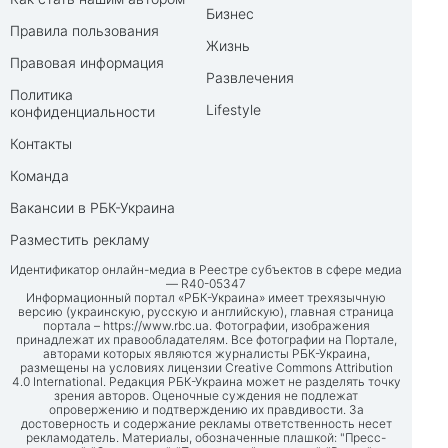
Бизнес
Правила пользования
Жизнь
Правовая информация
Развлечения
Политика
Lifestyle
конфиденциальности
Контакты
Команда
Вакансии в РБК-Украина
Разместить рекламу
Идентификатор онлайн-медиа в Реестре субъектов в сфере медиа
— R40-05347
Информационный портал «РБК-Украина» имеет трехязычную
версию (украинскую, русскую и английскую), главная страница
портала –
https://www.rbc.ua
. Фотографии, изображения
принадлежат их правообладателям. Все фотографии на Портале,
авторами которых являются журналисты РБК-Украина,
размещены на условиях лицензии Creative Commons Attribution
4.0 International. Редакция РБК-Украина может не разделять точку
зрения авторов. Оценочные суждения не подлежат
опровержению и подтверждению их правдивости. За
достоверность и содержание рекламы ответственность несет
рекламодатель. Материалы, обозначенные плашкой: "Пресс-