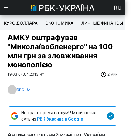
RU
КУРС ДОЛЛАРА
ЭКОНОМИКА
ЛИЧНЫЕ ФИНАНСЫ
T
АМКУ оштрафував
"Миколаївобленерго" на 100
млн грн за зловживання
монополією
19:03 04.04.2013 Чт
2 мин
RBC.UA
Не трать время на шум! Читай только
суть из
РБК-Украина в Google
Антимонопольний комітет України