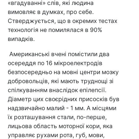
«вгадуванні» слів, які людина
вимовляє в думках, про себе.
Стверджується, що в окремих тестах
технологія не помилялася в 90%
випадків.
Американські вчені помістили два
осереддя по 16 мікроелектродів
безпосередньо на мовні центри мозку
добровольців, які мають труднощі зі
спілкуванням внаслідок епілепсії.
Діаметр цих своєрідних присосків був
надзвичайно малий - 1 мм. А місцями
їх розташування стали, по-перше,
лицьова область моторної кори, яка
управляє рухами рота, губ, мови,