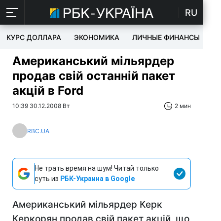
RU
КУРС ДОЛЛАРА
ЭКОНОМИКА
ЛИЧНЫЕ ФИНАНСЫ
T
Американський мільярдер
продав свій останній пакет
акцій в Ford
10:39 30.12.2008 Вт
2 мин
RBC.UA
Не трать время на шум! Читай только
суть из
РБК-Украина в Google
Американський мільярдер Керк
Керкорян продав свій пакет акцій, що