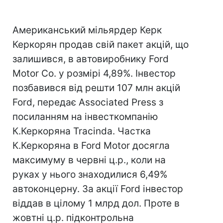
Американський мільярдер Керк
Керкорян продав свій пакет акцій, що
залишився, в автовиробнику Ford
Motor Co. у розмірі 4,89%. Інвестор
позбавився від решти 107 млн акцій
Ford, передає Associated Press з
посиланням на інвесткомпанію
К.Керкоряна Tracinda. Частка
К.Керкоряна в Ford Motor досягла
максимуму в червні ц.р., коли на
руках у нього знаходилися 6,49%
автоконцерну. За акції Ford інвестор
віддав в цілому 1 млрд дол. Проте в
жовтні ц.р. підконтрольна