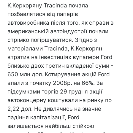
К.Керкоряну Tracinda почала
позбавлятися від паперів
автовиробника після того, як справи в
американській автоіндустрії почали
стрімко погіршуватися. Згідно з
матеріалами Tracinda, К.Керкорян
втратив на інвестиціях вупапери Ford
близько двох третин вкладеної суми -
650 млн дол. Котирування акцій Ford
впали з початку 2008р. на 66%. За
підсумками торгів 29 грудня акції
автоконцерну коштували на ринку по
2,22 дол. Не дивлячись на значне
падіння капіталізації, Ford
залишається найбільш стійкою