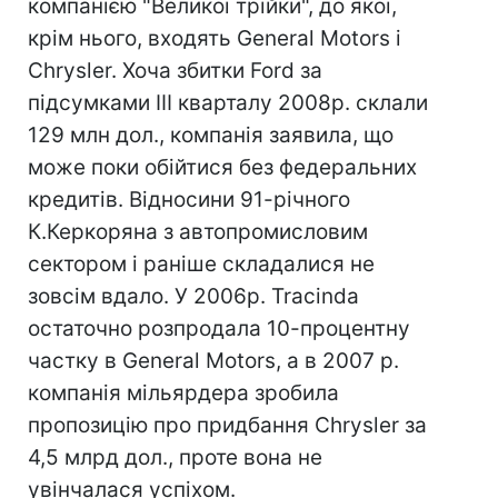
компанією "Великої трійки", до якої,
крім нього, входять General Motors і
Chrysler. Хоча збитки Ford за
підсумками III кварталу 2008р. склали
129 млн дол., компанія заявила, що
може поки обійтися без федеральних
кредитів. Відносини 91-річного
К.Керкоряна з автопромисловим
сектором і раніше складалися не
зовсім вдало. У 2006р. Tracinda
остаточно розпродала 10-процентну
частку в General Motors, а в 2007 р.
компанія мільярдера зробила
пропозицію про придбання Chrysler за
4,5 млрд дол., проте вона не
увінчалася успіхом.