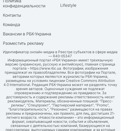
Политика
Lifestyle
конфиденциальности
Контакты
Команда
Вакансии в РБК-Украина
Разместить рекламу
Идентификатор онлайн-медиа в Реестре субъектов в сфере медиа
— R40-05347
Информационный портал «РБК-Украина» имеет трехязычную
версию (украинскую, русскую и английскую), главная страница
портала –
https://www.rbc.ua
. Фотографии, изображения
принадлежат их правообладателям. Все фотографии на Портале,
авторами которых являются журналисты РБК-Украина,
размещены на условиях лицензии Creative Commons Attribution
4.0 International. Редакция РБК-Украина может не разделять точку
зрения авторов. Оценочные суждения не подлежат
опровержению и подтверждению их правдивости. За
достоверность и содержание рекламы ответственность несет
рекламодатель. Материалы, обозначенные плашкой: "Пресс-
релизы", "Спецпроект", "Партнерский материал", "Promo",
"Благотворительность", "Резонанс" размещаются на правах
рекламы и предназначены, как правило, для лиц, достигших 21-
летнего возраста. «Новости компании» – это информационный
формат, охватывающий новости, события и объявления,
связанные с деятельностью компаний, базирующиеся на
прессрелизах, выпускаемых самими компаниями, и за которые