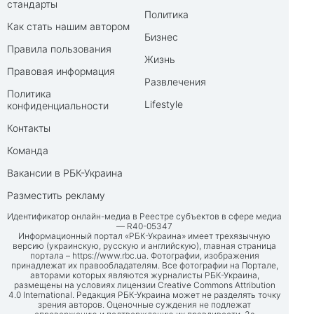
стандарты
Политика
Как стать нашим автором
Бизнес
Правила пользования
Жизнь
Правовая информация
Развлечения
Политика
Lifestyle
конфиденциальности
Контакты
Команда
Вакансии в РБК-Украина
Разместить рекламу
Идентификатор онлайн-медиа в Реестре субъектов в сфере медиа
— R40-05347
Информационный портал «РБК-Украина» имеет трехязычную
версию (украинскую, русскую и английскую), главная страница
портала –
https://www.rbc.ua
. Фотографии, изображения
принадлежат их правообладателям. Все фотографии на Портале,
авторами которых являются журналисты РБК-Украина,
размещены на условиях лицензии Creative Commons Attribution
4.0 International. Редакция РБК-Украина может не разделять точку
зрения авторов. Оценочные суждения не подлежат