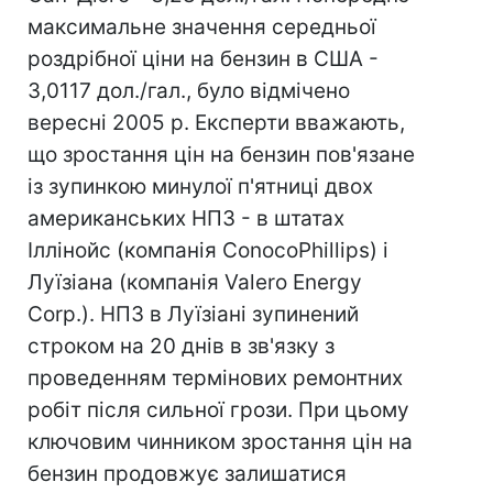
максимальне значення середньої
роздрібної ціни на бензин в США -
3,0117 дол./гал., було відмічено
вересні 2005 р. Експерти вважають,
що зростання цін на бензин пов'язане
із зупинкою минулої п'ятниці двох
американських НПЗ - в штатах
Іллінойс (компанія ConocoPhillips) і
Луїзіана (компанія Valero Energy
Corp.). НПЗ в Луїзіані зупинений
строком на 20 днів в зв'язку з
проведенням термінових ремонтних
робіт після сильної грози. При цьому
ключовим чинником зростання цін на
бензин продовжує залишатися