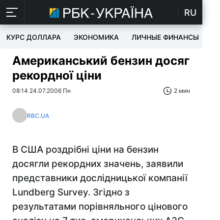
RU
КУРС ДОЛЛАРА
ЭКОНОМИКА
ЛИЧНЫЕ ФИНАНСЫ
T
Американський бензин досяг
рекордної ціни
08:14 24.07.2006 Пн
2 мин
RBC.UA
В США роздрібні ціни на бензин
досягли рекордних значень, заявили
представники дослідницької компанії
Lundberg Survey. Згідно з
результатами порівняльного цінового