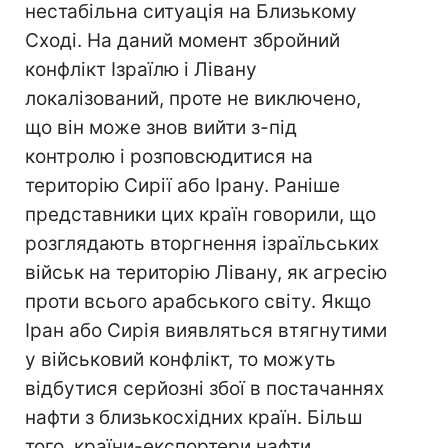
нестабільна ситуація на Близькому
Сході. На даний момент збройний
конфлікт Ізраїлю і Лівану
локалізований, проте не виключено,
що він може знов вийти з-під
контролю і розповсюдитися на
територію Сирії або Ірану. Раніше
представники цих країн говорили, що
розглядають вторгнення ізраїльських
військ на територію Лівану, як агресію
проти всього арабського світу. Якщо
Іран або Сирія виявляться втягнутими
у військовий конфлікт, то можуть
відбутися серйозні збої в постачаннях
нафти з близькосхідних країн. Більш
того, країни-експортери нафти