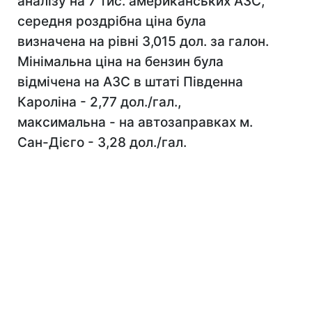
аналізу на 7 тис. американських АЗС,
середня роздрібна ціна була
визначена на рівні 3,015 дол. за галон.
Мінімальна ціна на бензин була
відмічена на АЗС в штаті Південна
Кароліна - 2,77 дол./гал.,
максимальна - на автозаправках м.
Сан-Дієго - 3,28 дол./гал.