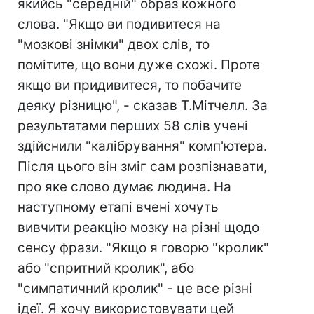
якийсь "середній" образ кожного
слова. "Якщо ви подивитеся на
"мозкові знімки" двох слів, то
помітите, що вони дуже схожі. Проте
якщо ви придивитеся, то побачите
деяку різницю", - сказав Т.Мітчелл. За
результатами перших 58 слів учені
здійснили "калібрування" комп'ютера.
Після цього він зміг сам розпізнавати,
про яке слово думає людина. На
наступному етапі вчені хочуть
вивчити реакцію мозку на різні щодо
сенсу фрази. "Якщо я говорю "кролик"
або "спритний кролик", або
"симпатичний кролик" - це все різні
ідеї. Я хочу використовувати цей