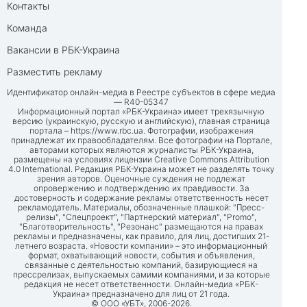
Контакты
Команда
Вакансии в РБК-Украина
Разместить рекламу
Идентификатор онлайн-медиа в Реестре субъектов в сфере медиа
— R40-05347
Информационный портал «РБК-Украина» имеет трехязычную
версию (украинскую, русскую и английскую), главная страница
портала –
https://www.rbc.ua
. Фотографии, изображения
принадлежат их правообладателям. Все фотографии на Портале,
авторами которых являются журналисты РБК-Украина,
размещены на условиях лицензии Creative Commons Attribution
4.0 International. Редакция РБК-Украина может не разделять точку
зрения авторов. Оценочные суждения не подлежат
опровержению и подтверждению их правдивости. За
достоверность и содержание рекламы ответственность несет
рекламодатель. Материалы, обозначенные плашкой: "Пресс-
релизы", "Спецпроект", "Партнерский материал", "Promo",
"Благотворительность", "Резонанс" размещаются на правах
рекламы и предназначены, как правило, для лиц, достигших 21-
летнего возраста. «Новости компании» – это информационный
формат, охватывающий новости, события и объявления,
связанные с деятельностью компаний, базирующиеся на
прессрелизах, выпускаемых самими компаниями, и за которые
редакция не несет ответственности. Онлайн-медиа «РБК-
Украина» предназначено для лиц от 21 года.
© ООО «УБТ», 2006-2026.