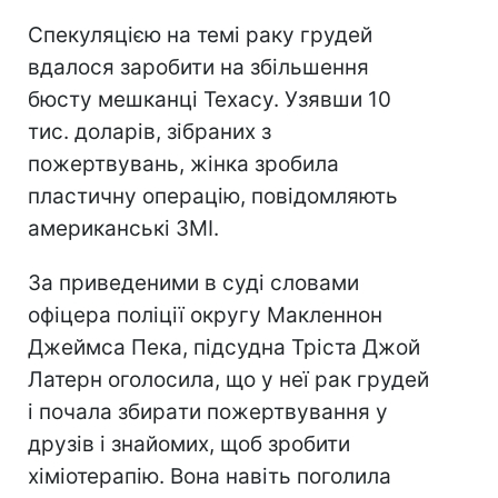
Спекуляцією на темі раку грудей
вдалося заробити на збільшення
бюсту мешканці Техасу. Узявши 10
тис. доларів, зібраних з
пожертвувань, жінка зробила
пластичну операцію, повідомляють
американські ЗМІ.
За приведеними в суді словами
офіцера поліції округу Макленнон
Джеймса Пека, підсудна Тріста Джой
Латерн оголосила, що у неї рак грудей
і почала збирати пожертвування у
друзів і знайомих, щоб зробити
хіміотерапію. Вона навіть поголила