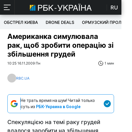
RU
ОБСТРЕЛ КИЕВА
DRONE DEALS
ОРМУЗСКИЙ ПРОЛИВ
Американка симулювала
рак, щоб зробити операцію зі
збільшення грудей
10:25 16.11.2009 Пн
1 мин
RBC.UA
Не трать время на шум! Читай только
суть из
РБК-Украина в Google
Спекуляцією на темі раку грудей
вдалося заробити на збільшення