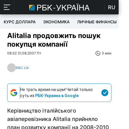
RU
КУРС ДОЛЛАРА
ЭКОНОМИКА
ЛИЧНЫЕ ФИНАНСЫ
T
Alitalia продовжить пошук
покупця компанії
08:32 31.08.2007 Пт
3 мин
RBC.UA
Не трать время на шум! Читай только
суть из
РБК-Украина в Google
Керівництво італійського
авіаперевізника Alitalia прийняло
план розвитку компанії на 2008-2010