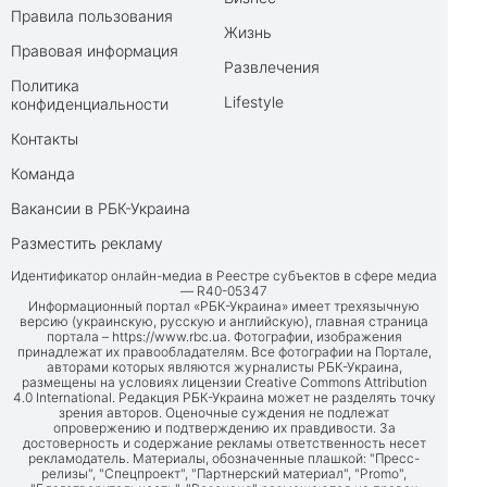
Правила пользования
Жизнь
Правовая информация
Развлечения
Политика
Lifestyle
конфиденциальности
Контакты
Команда
Вакансии в РБК-Украина
Разместить рекламу
Идентификатор онлайн-медиа в Реестре субъектов в сфере медиа
— R40-05347
Информационный портал «РБК-Украина» имеет трехязычную
версию (украинскую, русскую и английскую), главная страница
портала –
https://www.rbc.ua
. Фотографии, изображения
принадлежат их правообладателям. Все фотографии на Портале,
авторами которых являются журналисты РБК-Украина,
размещены на условиях лицензии Creative Commons Attribution
4.0 International. Редакция РБК-Украина может не разделять точку
зрения авторов. Оценочные суждения не подлежат
опровержению и подтверждению их правдивости. За
достоверность и содержание рекламы ответственность несет
рекламодатель. Материалы, обозначенные плашкой: "Пресс-
релизы", "Спецпроект", "Партнерский материал", "Promo",