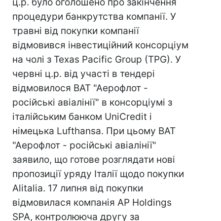
ц.р. було оголошено про закінчення
процедури банкрутства компанії. У
травні від покупки компанії
відмовився інвестиційний консорціум
на чолі з Texas Pacific Group (TPG). У
червні ц.р. від участі в тендері
відмовилося ВАТ "Аерофлот -
російські авіалінії" в консорціумі з
італійським банком UniCredit і
німецька Lufthansa. При цьому ВАТ
"Аерофлот - російські авіалінії"
заявило, що готове розглядати нові
пропозиції уряду Італії щодо покупки
Alitalia. 17 липня від покупки
відмовилася компанія AP Holdings
SPA, контролююча другу за