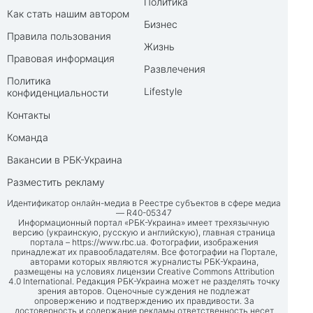
Политика
Как стать нашим автором
Бизнес
Правила пользования
Жизнь
Правовая информация
Развлечения
Политика
Lifestyle
конфиденциальности
Контакты
Команда
Вакансии в РБК-Украина
Разместить рекламу
Идентификатор онлайн-медиа в Реестре субъектов в сфере медиа
— R40-05347
Информационный портал «РБК-Украина» имеет трехязычную
версию (украинскую, русскую и английскую), главная страница
портала –
https://www.rbc.ua
. Фотографии, изображения
принадлежат их правообладателям. Все фотографии на Портале,
авторами которых являются журналисты РБК-Украина,
размещены на условиях лицензии Creative Commons Attribution
4.0 International. Редакция РБК-Украина может не разделять точку
зрения авторов. Оценочные суждения не подлежат
опровержению и подтверждению их правдивости. За
достоверность и содержание рекламы ответственность несет