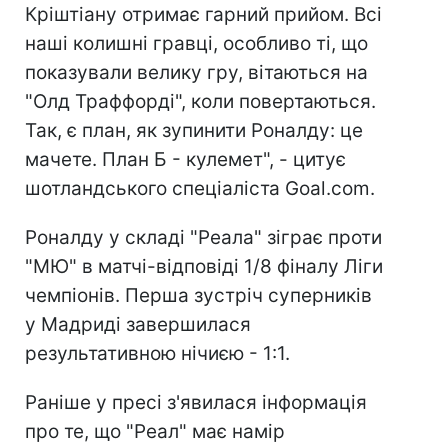
Кріштіану отримає гарний прийом. Всі
наші колишні гравці, особливо ті, що
показували велику гру, вітаються на
"Олд Траффорді", коли повертаються.
Так, є план, як зупинити Роналду: це
мачете. План Б - кулемет", - цитує
шотландського спеціаліста Goal.com.
Роналду у складі "Реала" зіграє проти
"МЮ" в матчі-відповіді 1/8 фіналу Ліги
чемпіонів. Перша зустріч суперників
у Мадриді завершилася
результативною нічиєю - 1:1.
Раніше у пресі з'явилася інформація
про те, що "Реал" має намір