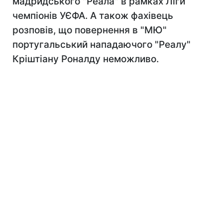
мадридського "Реала" в рамках Ліги
чемпіонів УЄФА. А також фахівець
розповів, що повернення в "МЮ"
португальський нападаючого "Реалу"
Кріштіану Роналду неможливо.