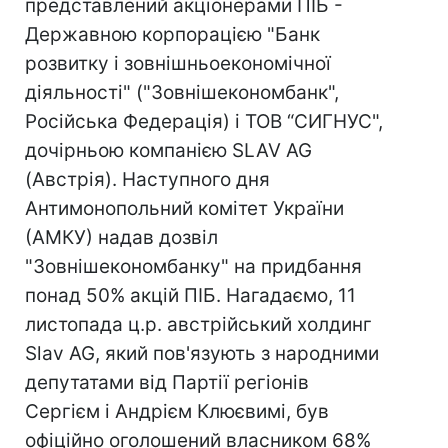
представлений акціонерами ПІБ -
Державною корпорацією "Банк
розвитку і зовнішньоекономічної
діяльності" ("Зовнішекономбанк",
Російська Федерація) і ТОВ “СИГНУС",
дочірньою компанією SLAV AG
(Австрія). Наступного дня
Антимонопольний комітет України
(АМКУ) надав дозвіл
"Зовнішекономбанку" на придбання
понад 50% акцій ПІБ. Нагадаємо, 11
листопада ц.р. австрійський холдинг
Slav AG, який пов'язують з народними
депутатами від Партії регіонів
Сергієм і Андрієм Клюєвимі, був
офіційно оголошений власником 68%