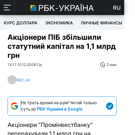
RU
КУРС ДОЛЛАРА
ЭКОНОМИКА
ЛИЧНЫЕ ФИНАНСЫ
T
Акціонери ПІБ збільшили
статутний капітал на 1,1 млрд
грн
13:17 31.12.2008 Ср
2 мин
RBC.UA
Не трать время на шум! Читай только
суть из
РБК-Украина в Google
Акціонери "Промінвестбанку"
перерахували 1,1 млрд грн на