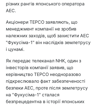
різних рангів японського оператора
АЕС.
Акціонери TEPCO заявляють, що
менеджмент компанії не зробив
належних заходів, щоб захистити АЕС
"Фукусіма-1" він наслідків землетрусу
і цунамі.
Як передає телеканал NHK, один з
інвесторів компанії заявив, що
керівництво TEPCO неодноразово
підкреслювало факт забезпеченості
безпеки АЕС, проте після землетрусу
на "Фукусіма-1" сталася
безпрецедентна в історії японських