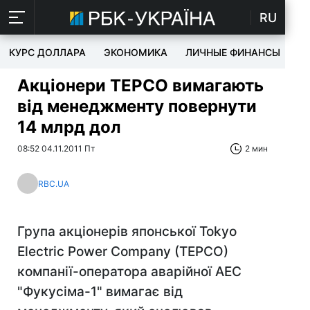
RU
КУРС ДОЛЛАРА
ЭКОНОМИКА
ЛИЧНЫЕ ФИНАНСЫ
T
Акціонери TEPCO вимагають
від менеджменту повернути
14 млрд дол
08:52 04.11.2011 Пт
2 мин
RBC.UA
Група акціонерів японської Tokyo
Electric Power Company (TEPCO)
компанії-оператора аварійної АЕС
"Фукусіма-1" вимагає від