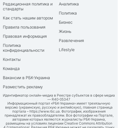
Редакционная политика и
Аналитика
стандарты
Политика
Как стать нашим автором
Бизнес
Правила пользования
Жизнь
Правовая информация
Развлечения
Политика
Lifestyle
конфиденциальности
Контакты
Команда
Вакансии в РБК-Украина
Разместить рекламу
Идентификатор онлайн-медиа в Реестре субъектов в сфере медиа
— R40-05347
Информационный портал «РБК-Украина» имеет трехязычную
версию (украинскую, русскую и английскую), главная страница
портала –
https://www.rbc.ua
. Фотографии, изображения
принадлежат их правообладателям. Все фотографии на Портале,
авторами которых являются журналисты РБК-Украина,
размещены на условиях лицензии Creative Commons Attribution
4.0 International. Редакция РБК-Украина может не разделять точку