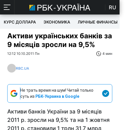
RU
КУРС ДОЛЛАРА
ЭКОНОМИКА
ЛИЧНЫЕ ФИНАНСЫ
T
Активи українських банків за
9 місяців зросли на 9,5%
12:12 10.10.2011 Пн
4 мин
RBC.UA
Не трать время на шум! Читай только
суть из
РБК-Украина в Google
Активи банків України за 9 місяців
2011 р. зросли на 9,5% та на 1 жовтня
2011 р. становили 1 трлн 31,7 млрд