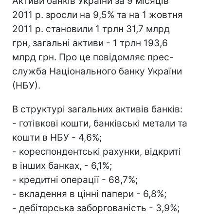
Активи банків України за 9 місяців
2011 р. зросли на 9,5% та на 1 жовтня
2011 р. становили 1 трлн 31,7 млрд
грн, загальні активи - 1 трлн 193,6
млрд грн. Про це повідомляє прес-
служба Національного банку України
(НБУ).
В структурі загальних активів банків:
- готівкові кошти, банківські метали та
кошти в НБУ - 4,6%;
- кореспондентські рахунки, відкриті
в інших банках, - 6,1%;
- кредитні операції - 68,7%;
- вкладення в цінні папери - 6,8%;
- дебіторська заборгованість - 3,9%;