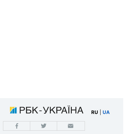
RU
|
UA