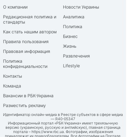
О компании
Новости Украины
Редакционная политика и
Аналитика
стандарты
Политика
Как стать нашим автором
Бизнес
Правила пользования
Жизнь
Правовая информация
Развлечения
Политика
Lifestyle
конфиденциальности
Контакты
Команда
Вакансии в РБК-Украина
Разместить рекламу
Идентификатор онлайн-медиа в Реестре субъектов в сфере медиа
— R40-05347
Информационный портал «РБК-Украина» имеет трехязычную
версию (украинскую, русскую и английскую), главная страница
портала –
https://www.rbc.ua
. Фотографии, изображения
принадлежат их правообладателям. Все фотографии на Портале,