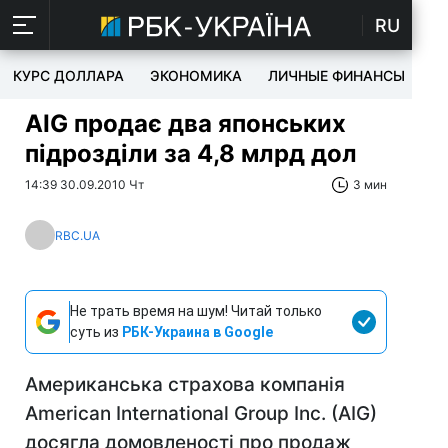
RU
КУРС ДОЛЛАРА
ЭКОНОМИКА
ЛИЧНЫЕ ФИНАНСЫ
T
AIG продає два японських
підрозділи за 4,8 млрд дол
14:39 30.09.2010 Чт
3 мин
RBC.UA
Не трать время на шум! Читай только
суть из
РБК-Украина в Google
Американська страхова компанія
American International Group Inc. (AIG)
досягла домовленості про продаж