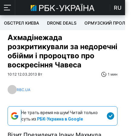
RU
ОБСТРЕЛ КИЕВА
DRONE DEALS
ОРМУЗСКИЙ ПРОЛИВ
Ахмадінежада
розкритикували за недоречні
обійми і пророцтво про
воскресіння Чавеса
10:12 12.03.2013 Вт
1 мин
RBC.UA
Не трать время на шум! Читай только
суть из
РБК-Украина в Google
Візит Президента Ірану Махмуда