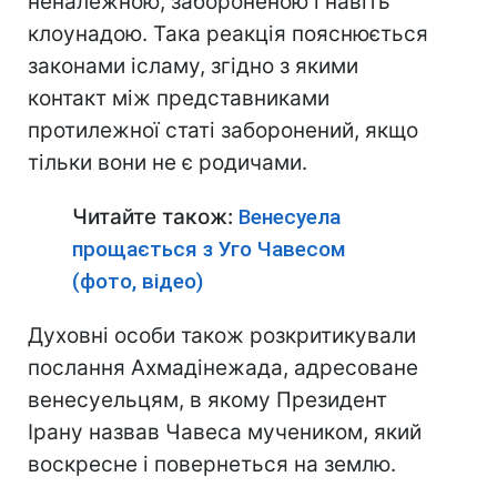
неналежною, забороненою і навіть
клоунадою. Така реакція пояснюється
законами ісламу, згідно з якими
контакт між представниками
протилежної статі заборонений, якщо
тільки вони не є родичами.
Читайте також:
Венесуела
прощається з Уго Чавесом
(фото, відео)
Духовні особи також розкритикували
послання Ахмадінежада, адресоване
венесуельцям, в якому Президент
Ірану назвав Чавеса мучеником, який
воскресне і повернеться на землю.