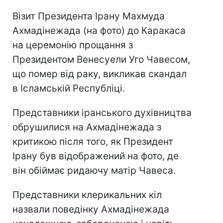
Візит Президента Ірану Махмуда
Ахмадінежада (на фото) до Каракаса
на церемонію прощання з
Президентом Венесуели Уго Чавесом,
що помер від раку, викликав скандал
в Ісламській Республіці.
Представники іранського духівництва
обрушилися на Ахмадінежада з
критикою після того, як Президент
Ірану був відображений на фото, де
він обіймає ридаючу матір Чавеса.
Представники клерикальних кіл
назвали поведінку Ахмадінежада