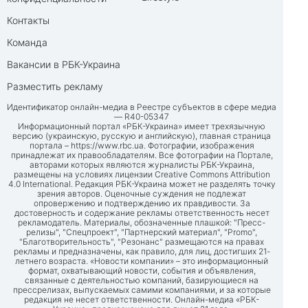
Контакты
Команда
Вакансии в РБК-Украина
Разместить рекламу
Идентификатор онлайн-медиа в Реестре субъектов в сфере медиа
— R40-05347
Информационный портал «РБК-Украина» имеет трехязычную
версию (украинскую, русскую и английскую), главная страница
портала –
https://www.rbc.ua
. Фотографии, изображения
принадлежат их правообладателям. Все фотографии на Портале,
авторами которых являются журналисты РБК-Украина,
размещены на условиях лицензии Creative Commons Attribution
4.0 International. Редакция РБК-Украина может не разделять точку
зрения авторов. Оценочные суждения не подлежат
опровержению и подтверждению их правдивости. За
достоверность и содержание рекламы ответственность несет
рекламодатель. Материалы, обозначенные плашкой: "Пресс-
релизы", "Спецпроект", "Партнерский материал", "Promo",
"Благотворительность", "Резонанс" размещаются на правах
рекламы и предназначены, как правило, для лиц, достигших 21-
летнего возраста. «Новости компании» – это информационный
формат, охватывающий новости, события и объявления,
связанные с деятельностью компаний, базирующиеся на
прессрелизах, выпускаемых самими компаниями, и за которые
редакция не несет ответственности. Онлайн-медиа «РБК-