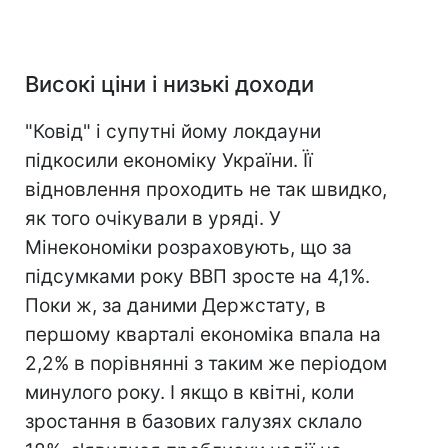
Високі ціни і низькі доходи
"Ковід" і супутні йому локдауни
підкосили економіку України. Її
відновлення проходить не так швидко,
як того очікували в уряді. У
Мінекономіки розраховують, що за
підсумками року ВВП зросте на 4,1%.
Поки ж, за даними Держстату, в
першому кварталі економіка впала на
2,2% в порівнянні з таким же періодом
минулого року. І якщо в квітні, коли
зростання в базових галузях склало