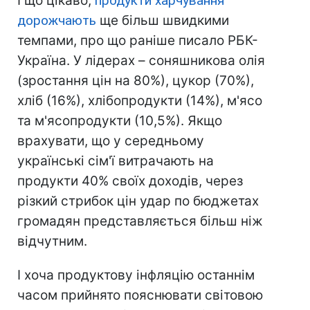
І що цікаво,
продукти харчування
дорожчають
ще більш швидкими
темпами, про що раніше писало РБК-
Україна. У лідерах – соняшникова олія
(зростання цін на 80%), цукор (70%),
хліб (16%), хлібопродукти (14%), м'ясо
та м'ясопродукти (10,5%). Якщо
врахувати, що у середньому
українські сім'ї витрачають на
продукти 40% своїх доходів, через
різкий стрибок цін удар по бюджетах
громадян представляється більш ніж
відчутним.
І хоча продуктову інфляцію останнім
часом прийнято пояснювати світовою