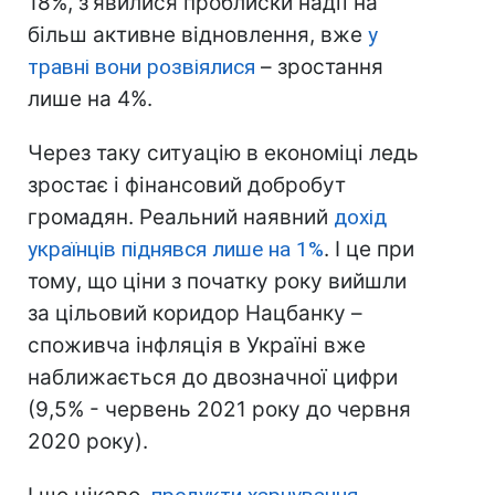
18%, з'явилися проблиски надії на
більш активне відновлення, вже
у
травні вони розвіялися
– зростання
лише на 4%.
Через таку ситуацію в економіці ледь
зростає і фінансовий добробут
громадян. Реальний наявний
дохід
українців піднявся лише на 1%
. І це при
тому, що ціни з початку року вийшли
за цільовий коридор Нацбанку –
споживча інфляція в Україні вже
наближається до двозначної цифри
(9,5% - червень 2021 року до червня
2020 року).