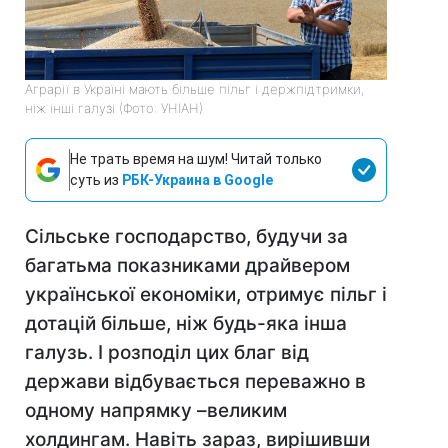
Аграрії в Україні мають більше пільг і держпідтримки,
ніж інші галузі (Фото: УНІАН)
Не трать время на шум! Читай только
суть из
РБК-Украина в Google
Сільське господарство, будучи за
багатьма показниками драйвером
української економіки, отримує пільг і
дотацій більше, ніж будь-яка інша
галузь. І розподіл цих благ від
держави відбувається переважно в
одному напрямку –великим
холдингам. Навіть зараз, вирішивши