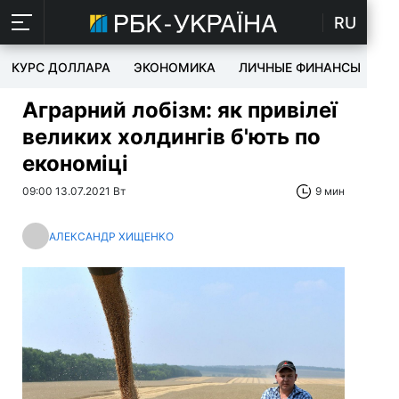
RU
КУРС ДОЛЛАРА
ЭКОНОМИКА
ЛИЧНЫЕ ФИНАНСЫ
T
Аграрний лобізм: як привілеї
великих холдингів б'ють по
економіці
09:00 13.07.2021 Вт
9 мин
АЛЕКСАНДР ХИЩЕНКО