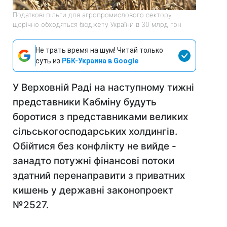
Податкові пільги для агропромислового сектору
щорічно обходяться бюджету України в 30 млрд грн
Не трать время на шум! Читай только
суть из
РБК-Украина в Google
У Верховній Раді на наступному тижні
представники Кабміну будуть
боротися з представниками великих
сільськогосподарських холдингів.
Обійтися без конфлікту не вийде -
занадто потужні фінансові потоки
здатний перенаправити з приватних
кишень у державні законопроект
№2527.