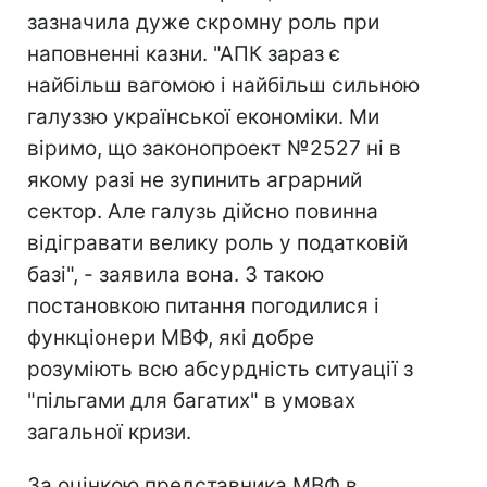
зазначила дуже скромну роль при
наповненні казни. "АПК зараз є
найбільш вагомою і найбільш сильною
галуззю української економіки. Ми
віримо, що законопроект №2527 ні в
якому разі не зупинить аграрний
сектор. Але галузь дійсно повинна
відігравати велику роль у податковій
базі", - заявила вона. З такою
постановкою питання погодилися і
функціонери МВФ, які добре
розуміють всю абсурдність ситуації з
"пільгами для багатих" в умовах
загальної кризи.
За оцінкою представника МВФ в