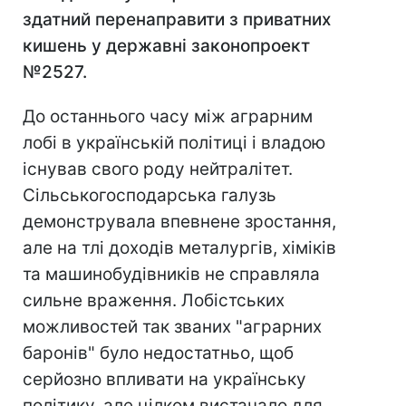
здатний перенаправити з приватних
кишень у державні законопроект
№2527.
До останнього часу між аграрним
лобі в українській політиці і владою
існував свого роду нейтралітет.
Сільськогосподарська галузь
демонструвала впевнене зростання,
але на тлі доходів металургів, хіміків
та машинобудівників не справляла
сильне враження. Лобістських
можливостей так званих "аграрних
баронів" було недостатньо, щоб
серйозно впливати на українську
політику, але цілком вистачало для