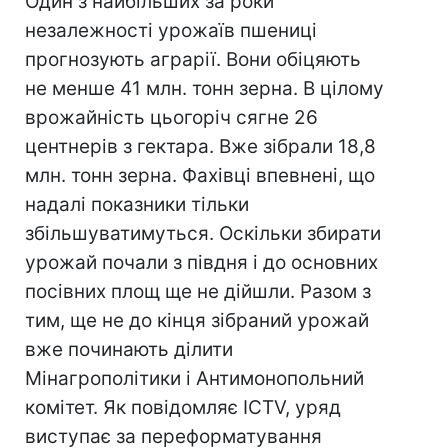
Один з найбільших за роки
незалежності урожаїв пшениці
прогнозують аграрії. Вони обіцяють
не менше 41 млн. тонн зерна. В цілому
врожайність цьогоріч сягне 26
центнерів з гектара. Вже зібрали 18,8
млн. тонн зерна. Фахівці впевнені, що
надалі показники тільки
збільшуватимуться. Оскільки збирати
урожай почали з півдня і до основних
посівних площ ще не дійшли. Разом з
тим, ще не до кінця зібраний урожай
вже починають ділити
Мінагрополітики і Антимонопольний
комітет. Як повідомляє ICTV, уряд
виступає за переформатування