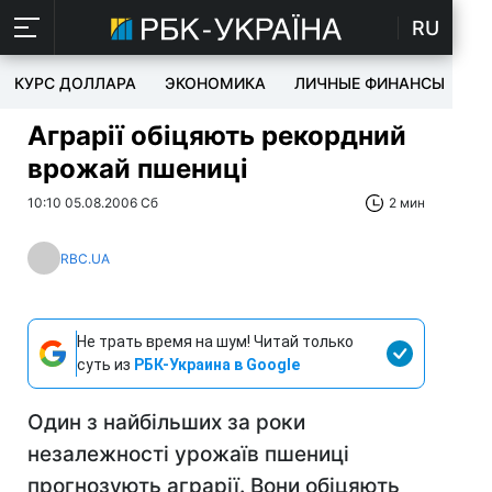
RU
КУРС ДОЛЛАРА
ЭКОНОМИКА
ЛИЧНЫЕ ФИНАНСЫ
T
Аграрії обіцяють рекордний
врожай пшениці
10:10 05.08.2006 Сб
2 мин
RBC.UA
Не трать время на шум! Читай только
суть из
РБК-Украина в Google
Один з найбільших за роки
незалежності урожаїв пшениці
прогнозують аграрії. Вони обіцяють