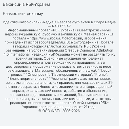
Вакансии в РБК-Украина
Разместить рекламу
Идентификатор онлайн-медиа в Реестре субъектов в сфере медиа
— R40-05347
Информационный портал «РБК-Украина» имеет трехязычную
версию (украинскую, русскую и английскую), главная страница
портала –
https://www.rbc.ua
. Фотографии, изображения
принадлежат их правообладателям. Все фотографии на Портале,
авторами которых являются журналисты РБК-Украина,
размещены на условиях лицензии Creative Commons Attribution
4.0 International. Редакция РБК-Украина может не разделять точку
зрения авторов. Оценочные суждения не подлежат
опровержению и подтверждению их правдивости. За
достоверность и содержание рекламы ответственность несет
рекламодатель. Материалы, обозначенные плашкой: "Пресс-
релизы", "Спецпроект", "Партнерский материал", "Promo",
"Благотворительность", "Резонанс" размещаются на правах
рекламы и предназначены, как правило, для лиц, достигших 21-
летнего возраста. «Новости компании» – это информационный
формат, охватывающий новости, события и объявления,
связанные с деятельностью компаний, базирующиеся на
прессрелизах, выпускаемых самими компаниями, и за которые
редакция не несет ответственности. Онлайн-медиа «РБК-
Украина» предназначено для лиц от 21 года.
© ООО «УБТ», 2006-2026.