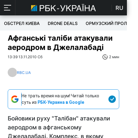
RU
ОБСТРЕЛ КИЕВА
DRONE DEALS
ОРМУЗСКИЙ ПРОЛИВ
Афганські таліби атакували
аеродром в Джелалабаді
13:39 13.11.2010 Сб
2 мин
RBC.UA
Не трать время на шум! Читай только
суть из
РБК-Украина в Google
Бойовики руху "Талібан" атакували
аеродром в афганському
Джелалабаді. Комплекс, в якому