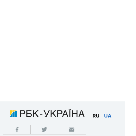
RU
|
UA