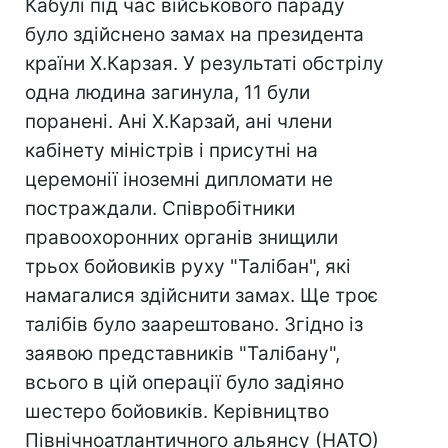
Кабулі під час військового параду
було здійснено замах на президента
країни Х.Карзая. У результаті обстрілу
одна людина загинула, 11 були
поранені. Ані Х.Карзай, ані члени
кабінету міністрів і присутні на
церемонії іноземні дипломати не
постраждали. Співробітники
правоохоронних органів знищили
трьох бойовиків руху "Талібан", які
намагалися здійснити замах. Ще троє
талібів було заарештовано. Згідно із
заявою представників "Талібану",
всього в цій операції було задіяно
шестеро бойовиків. Керівництво
Північноатлантичного альянсу (НАТО)