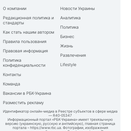
О компании
Новости Украины
Редакционная политика и
Аналитика
стандарты
Политика
Как стать нашим автором
Бизнес
Правила пользования
Жизнь
Правовая информация
Развлечения
Политика
Lifestyle
конфиденциальности
Контакты
Команда
Вакансии в РБК-Украина
Разместить рекламу
Идентификатор онлайн-медиа в Реестре субъектов в сфере медиа
— R40-05347
Информационный портал «РБК-Украина» имеет трехязычную
версию (украинскую, русскую и английскую), главная страница
портала –
https://www.rbc.ua
. Фотографии, изображения