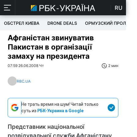
RU
ОБСТРЕЛ КИЕВА
DRONE DEALS
ОРМУЗСКИЙ ПРОЛИВ
Афганістан звинуватив
Пакистан в організації
замаху на президента
07:59 26.06.2008 Чт
2 мин
RBC.UA
Не трать время на шум! Читай только
суть из
РБК-Украина в Google
Представник національної
розвідувальної служби Афганістану