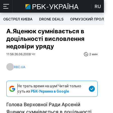
RU
ОБСТРЕЛ КИЕВА
DRONE DEALS
ОРМУЗСКИЙ ПРОЛИВ
А.Яценюк сумнівається в
доцільності висловлення
недовіри уряду
11:56 26.06.2008 Чт
2 мин
RBC.UA
Не трать время на шум! Читай только
суть из
РБК-Украина в Google
Голова Верховної Ради Арсеній
Яценюк сумнівається в доцільності