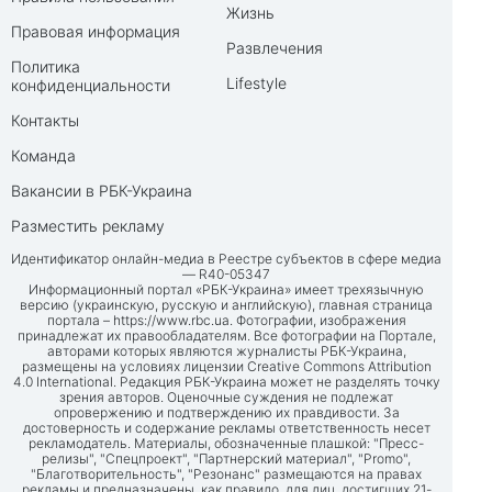
Жизнь
Правовая информация
Развлечения
Политика
Lifestyle
конфиденциальности
Контакты
Команда
Вакансии в РБК-Украина
Разместить рекламу
Идентификатор онлайн-медиа в Реестре субъектов в сфере медиа
— R40-05347
Информационный портал «РБК-Украина» имеет трехязычную
версию (украинскую, русскую и английскую), главная страница
портала –
https://www.rbc.ua
. Фотографии, изображения
принадлежат их правообладателям. Все фотографии на Портале,
авторами которых являются журналисты РБК-Украина,
размещены на условиях лицензии Creative Commons Attribution
4.0 International. Редакция РБК-Украина может не разделять точку
зрения авторов. Оценочные суждения не подлежат
опровержению и подтверждению их правдивости. За
достоверность и содержание рекламы ответственность несет
рекламодатель. Материалы, обозначенные плашкой: "Пресс-
релизы", "Спецпроект", "Партнерский материал", "Promo",
"Благотворительность", "Резонанс" размещаются на правах
рекламы и предназначены, как правило, для лиц, достигших 21-