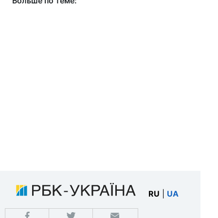
Больше по теме:
RU
|
UA