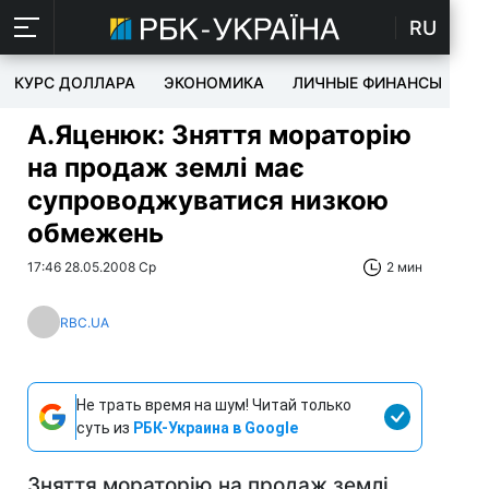
RU
КУРС ДОЛЛАРА
ЭКОНОМИКА
ЛИЧНЫЕ ФИНАНСЫ
T
А.Яценюк: Зняття мораторію
на продаж землі має
супроводжуватися низкою
обмежень
17:46 28.05.2008 Ср
2 мин
RBC.UA
Не трать время на шум! Читай только
суть из
РБК-Украина в Google
Зняття мораторію на продаж землі