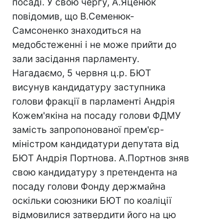
посаді. У свою чергу, А.Яценюк
повідомив, що В.Семенюк-
Самсоненко знаходиться на
медобстеженні і не може прийти до
зали засідання парламенту.
Нагадаємо, 5 червня ц.р. БЮТ
висунув кандидатуру заступника
голови фракції в парламенті Андрія
Кожем'якіна на посаду голови ФДМУ
замість запропонованої прем'єр-
міністром кандидатури депутата від
БЮТ Андрія Портнова. А.Портнов зняв
свою кандидатуру з претендента на
посаду голови Фонду держмайна
оскільки союзники БЮТ по коаліції
відмовилися затвердити його на цю