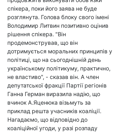
продовжить виконувати обов'язки
спікера, поки його заява не буде
розглянута. Голова блоку свого імені
Володимир Литвин позитивно оцінив
рішення спікера. "Він
продемонстрував, що він
дотримується моральних принципів у
політиці, що на сьогоднішній день
українському політикуму, практично,
не властиво", - сказав він. А член
депутатської фракції Партії регіонів
Ганна Герман виразила надію, що
вчинок А.Яценюка візьмуть за
приклад решта учасників коаліції.
Нагадаємо, що відповідно до
коаліційної угоди, у разі розпаду