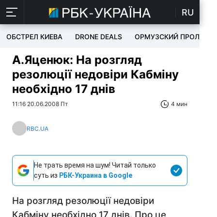
RU
ОБСТРЕЛ КИЕВА
DRONE DEALS
ОРМУЗСКИЙ ПРОЛИВ
А.Яценюк: На розгляд
резолюції недовіри Кабміну
необхідно 17 днів
11:16 20.06.2008 Пт
4 мин
RBC.UA
Не трать время на шум! Читай только
суть из
РБК-Украина в Google
На розгляд резолюції недовіри
Кабміну необхідно 17 днів. Про це