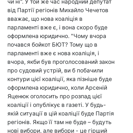
чи ні". У той же час народний депутат
від Партії регіонів Михайло Чечетов
вважає, що нова коаліція в
парламенті вже є, і вона скоро буде
оформлена юридично. "Чому вчора
почався бойкот БЮТ? Тому що в
парламенті вже є нова коаліція, і
вчора, якби був проголосований закон
про судовий устрій, ви б побачили
контури цієї коаліції, яка пізніше буде
оформлена юридично, коли Арсеній
Яценюк оголосить про розпад цієї
коаліції і опублікує в газеті. У будь-
якій ситуації в цій коаліції буде Партія
регіонів. Якщо її там не буде – будуть
нові вибори, але вибори - це гірший