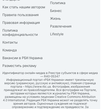
Политика
Как стать нашим автором
Бизнес
Правила пользования
Жизнь
Правовая информация
Развлечения
Политика
Lifestyle
конфиденциальности
Контакты
Команда
Вакансии в РБК-Украина
Разместить рекламу
Идентификатор онлайн-медиа в Реестре субъектов в сфере медиа
— R40-05347
Информационный портал «РБК-Украина» имеет трехязычную
версию (украинскую, русскую и английскую), главная страница
портала –
https://www.rbc.ua
. Фотографии, изображения
принадлежат их правообладателям. Все фотографии на Портале,
авторами которых являются журналисты РБК-Украина,
размещены на условиях лицензии Creative Commons Attribution
4.0 International. Редакция РБК-Украина может не разделять точку
зрения авторов. Оценочные суждения не подлежат
опровержению и подтверждению их правдивости. За