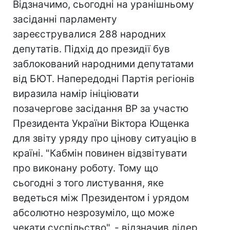
Відзначимо, сьогодні на уранішньому
засіданні парламенту
зареєструвалися 288 народних
депутатів. Підхід до президії був
заблокований народними депутатами
від БЮТ. Напередодні Партія регіонів
виразила намір ініціювати
позачергове засідання ВР за участю
Президента України Віктора Ющенка
для звіту уряду про цінову ситуацію в
країні. "Кабмін повинен відзвітувати
про виконану роботу. Тому що
сьогодні з того листування, яке
ведеться між Президентом і урядом
абсолютно незрозуміло, що може
чекати суспільство", - відзначив лідер