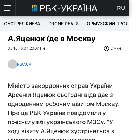
RU
ОБСТРЕЛ КИЕВА
DRONE DEALS
ОРМУЗСКИЙ ПРОЛИВ
А.Яценюк їде в Москву
08:10 16.04.2007 Пн
2 мин
RBC.UA
Міністр закордонних справ України
Арсеній Яценюк сьогодні відвідає з
одноденним робочим візитом Москву.
Про це РБК-Україна повідомили у
прес-службі українського МЗСу. "У
ході візиту А.Яценюк зустрінеться з