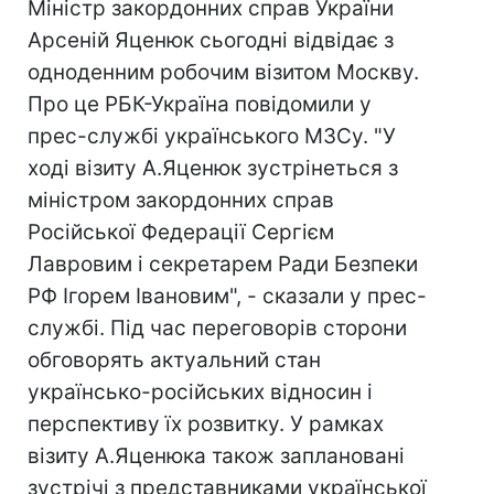
Міністр закордонних справ України
Арсеній Яценюк сьогодні відвідає з
одноденним робочим візитом Москву.
Про це РБК-Україна повідомили у
прес-службі українського МЗСу. "У
ході візиту А.Яценюк зустрінеться з
міністром закордонних справ
Російської Федерації Сергієм
Лавровим і секретарем Ради Безпеки
РФ Ігорем Івановим", - сказали у прес-
службі. Під час переговорів сторони
обговорять актуальний стан
українсько-російських відносин і
перспективу їх розвитку. У рамках
візиту А.Яценюка також заплановані
зустрічі з представниками української