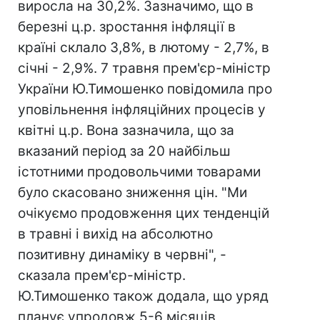
виросла на 30,2%. Зазначимо, що в
березні ц.р. зростання інфляції в
країні склало 3,8%, в лютому - 2,7%, в
січні - 2,9%. 7 травня прем'єр-міністр
України Ю.Тимошенко повідомила про
уповільнення інфляційних процесів у
квітні ц.р. Вона зазначила, що за
вказаний період за 20 найбільш
істотними продовольчими товарами
було скасовано зниження цін. "Ми
очікуємо продовження цих тенденцій
в травні і вихід на абсолютно
позитивну динаміку в червні", -
сказала прем'єр-міністр.
Ю.Тимошенко також додала, що уряд
планує упродовж 5-6 місяців