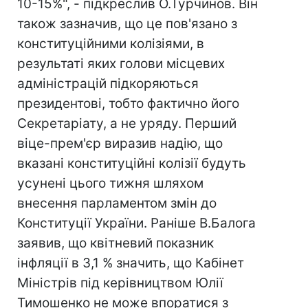
10-15%", - підкреслив О.Турчинов. Він
також зазначив, що це пов'язано з
конституційними колізіями, в
результаті яких голови місцевих
адміністрацій підкоряються
президентові, тобто фактично його
Секретаріату, а не уряду. Перший
віце-прем'єр виразив надію, що
вказані конституційні колізії будуть
усунені цього тижня шляхом
внесення парламентом змін до
Конституції України. Раніше В.Балога
заявив, що квітневий показник
інфляції в 3,1 % значить, що Кабінет
Міністрів під керівництвом Юлії
Тимошенко не може впоратися з