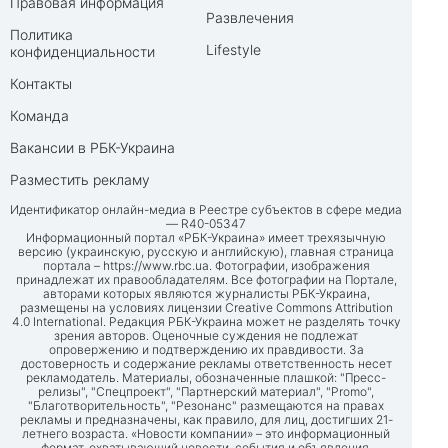
Правовая информация
Развлечения
Политика
Lifestyle
конфиденциальности
Контакты
Команда
Вакансии в РБК-Украина
Разместить рекламу
Идентификатор онлайн-медиа в Реестре субъектов в сфере медиа
— R40-05347
Информационный портал «РБК-Украина» имеет трехязычную
версию (украинскую, русскую и английскую), главная страница
портала –
https://www.rbc.ua
. Фотографии, изображения
принадлежат их правообладателям. Все фотографии на Портале,
авторами которых являются журналисты РБК-Украина,
размещены на условиях лицензии Creative Commons Attribution
4.0 International. Редакция РБК-Украина может не разделять точку
зрения авторов. Оценочные суждения не подлежат
опровержению и подтверждению их правдивости. За
достоверность и содержание рекламы ответственность несет
рекламодатель. Материалы, обозначенные плашкой: "Пресс-
релизы", "Спецпроект", "Партнерский материал", "Promo",
"Благотворительность", "Резонанс" размещаются на правах
рекламы и предназначены, как правило, для лиц, достигших 21-
летнего возраста. «Новости компании» – это информационный
формат, охватывающий новости, события и объявления,