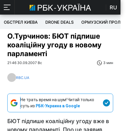
RU
ОБСТРЕЛ КИЕВА
DRONE DEALS
ОРМУЗСКИЙ ПРОЛИВ
О.Турчинов: БЮТ підпише
коаліційну угоду в новому
парламенті
21:46 30.09.2007 Вс
3 мин
RBC.UA
Не трать время на шум! Читай только
суть из
РБК-Украина в Google
БЮТ підпише коаліційну угоду вже в
новому парламенті. Про це заявив