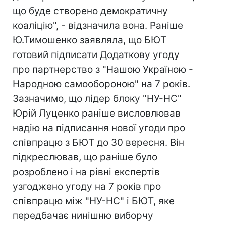
що буде створено демократичну
коаліцію", - відзначила вона. Раніше
Ю.Тимошенко заявляла, що БЮТ
готовий підписати Додаткову угоду
про партнерство з "Нашою Україною -
Народною самообороною" на 7 років.
Зазначимо, що лідер блоку "НУ-НС"
Юрій Луценко раніше висловлював
надію на підписання нової угоди про
співпрацю з БЮТ до 30 вересня. Він
підкреслював, що раніше було
розроблено і на рівні експертів
узгоджено угоду на 7 років про
співпрацю між "НУ-НС" і БЮТ, яке
передбачає нинішню виборчу