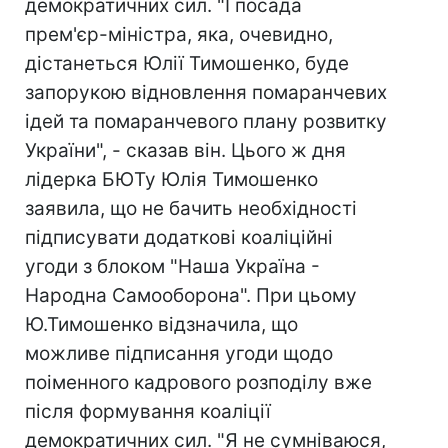
демократичних сил. "І посада
прем'єр-міністра, яка, очевидно,
дістанеться Юлії Тимошенко, буде
запорукою відновлення помаранчевих
ідей та помаранчевого плану розвитку
України", - сказав він. Цього ж дня
лідерка БЮТу Юлія Тимошенко
заявила, що не бачить необхідності
підписувати додаткові коаліційні
угоди з блоком "Наша Україна -
Народна Самооборона". При цьому
Ю.Тимошенко відзначила, що
можливе підписання угоди щодо
поіменного кадрового розподілу вже
після формування коаліції
демократичних сил. "Я не сумніваюся,