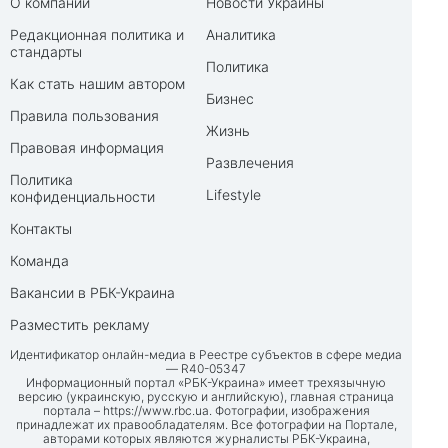
О компании
Новости Украины
Редакционная политика и
Аналитика
стандарты
Политика
Как стать нашим автором
Бизнес
Правила пользования
Жизнь
Правовая информация
Развлечения
Политика
Lifestyle
конфиденциальности
Контакты
Команда
Вакансии в РБК-Украина
Разместить рекламу
Идентификатор онлайн-медиа в Реестре субъектов в сфере медиа
— R40-05347
Информационный портал «РБК-Украина» имеет трехязычную
версию (украинскую, русскую и английскую), главная страница
портала –
https://www.rbc.ua
. Фотографии, изображения
принадлежат их правообладателям. Все фотографии на Портале,
авторами которых являются журналисты РБК-Украина,