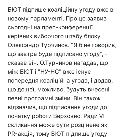
БЮТ підпише коаліційну угоду вже в
новому парламенті. Про це заявив
сьогодні на прес-конференції
керівник виборчого штабу блоку
Олександр Турчинов. "Я б не говорив,
що завтра буде підписано угоду", -
сказав він. О.Турчинов нагадав, що
між БЮТ і "НУ-НС" вже існує
попередня коаліційна угода, і додав,
що до неї, можливо, будуть внесені
певні програмні зміни. Він також
відзначив, що підписання угоди до
початку роботи Верховної Ради VI
скликання може бути розцінене як
PR-акція, тому БЮТ підпише угоду