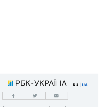
RU
|
UA