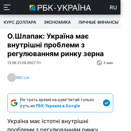
RU
КУРС ДОЛЛАРА
ЭКОНОМИКА
ЛИЧНЫЕ ФИНАНСЫ
T
О.Шлапак: Україна має
внутрішні проблеми з
регулюванням ринку зерна
13:56 21.09.2007 Пт
3 мин
RBC.UA
Не трать время на шум! Читай только
суть из
РБК-Украина в Google
Україна має істотні внутрішні
проблеми з регулюванням ринку