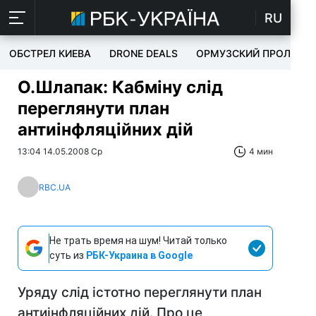
RU
ОБСТРЕЛ КИЕВА
DRONE DEALS
ОРМУЗСКИЙ ПРОЛИВ
О.Шлапак: Кабміну слід
переглянути план
антиінфляційних дій
13:04 14.05.2008 Ср
4 мин
RBC.UA
Не трать время на шум! Читай только
суть из
РБК-Украина в Google
Уряду слід істотно переглянути план
антиінфляційних дій. Про це