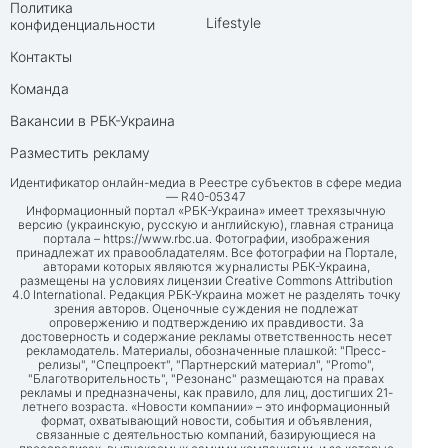
Политика
Lifestyle
конфиденциальности
Контакты
Команда
Вакансии в РБК-Украина
Разместить рекламу
Идентификатор онлайн-медиа в Реестре субъектов в сфере медиа
— R40-05347
Информационный портал «РБК-Украина» имеет трехязычную
версию (украинскую, русскую и английскую), главная страница
портала –
https://www.rbc.ua
. Фотографии, изображения
принадлежат их правообладателям. Все фотографии на Портале,
авторами которых являются журналисты РБК-Украина,
размещены на условиях лицензии Creative Commons Attribution
4.0 International. Редакция РБК-Украина может не разделять точку
зрения авторов. Оценочные суждения не подлежат
опровержению и подтверждению их правдивости. За
достоверность и содержание рекламы ответственность несет
рекламодатель. Материалы, обозначенные плашкой: "Пресс-
релизы", "Спецпроект", "Партнерский материал", "Promo",
"Благотворительность", "Резонанс" размещаются на правах
рекламы и предназначены, как правило, для лиц, достигших 21-
летнего возраста. «Новости компании» – это информационный
формат, охватывающий новости, события и объявления,
связанные с деятельностью компаний, базирующиеся на