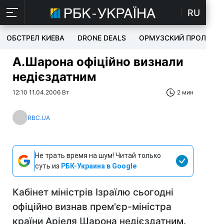
RU
ОБСТРЕЛ КИЕВА
DRONE DEALS
ОРМУЗСКИЙ ПРОЛИВ
А.Шарона офіційно визнали
недієздатним
12:10 11.04.2006 Вт
2 мин
RBC.UA
Не трать время на шум! Читай только
суть из
РБК-Украина в Google
Кабінет міністрів Ізраїлю сьогодні
офіційно визнав прем'єр-міністра
країни Аріеля Шарона недієздатним.