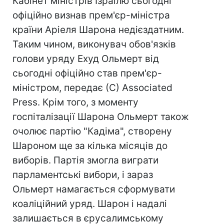
Кабінет міністрів Ізраїлю сьогодні
офіційно визнав прем'єр-міністра
країни Аріеля Шарона недієздатним.
Таким чином, виконувач обов'язків
голови уряду Ехуд Ольмерт від
сьогодні офіційно став прем'єр-
міністром, передає (С) Аssociated
Рress. Крім того, з моменту
госпіталізації Шарона Ольмерт також
очолює партію "Кадіма", створену
Шароном ще за кілька місяців до
виборів. Партія змогла виграти
парламентські вибори, і зараз
Ольмерт намагається сформувати
коаліційний уряд. Шарон і надалі
залишається в єрусалимському