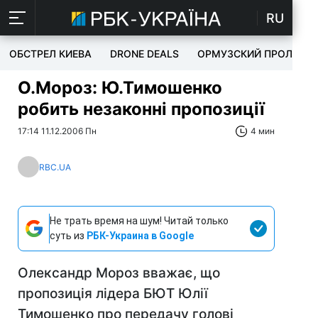
RU
ОБСТРЕЛ КИЕВА
DRONE DEALS
ОРМУЗСКИЙ ПРОЛИВ
О.Мороз: Ю.Тимошенко
робить незаконні пропозиції
17:14 11.12.2006 Пн
4 мин
RBC.UA
Не трать время на шум! Читай только
суть из
РБК-Украина в Google
Олександр Мороз вважає, що
пропозиція лідера БЮТ Юлії
Тимошенко про передачу голові