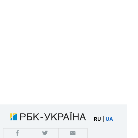
RU
|
UA