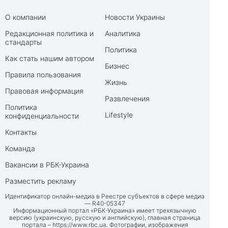
О компании
Новости Украины
Редакционная политика и
Аналитика
стандарты
Политика
Как стать нашим автором
Бизнес
Правила пользования
Жизнь
Правовая информация
Развлечения
Политика
Lifestyle
конфиденциальности
Контакты
Команда
Вакансии в РБК-Украина
Разместить рекламу
Идентификатор онлайн-медиа в Реестре субъектов в сфере медиа
— R40-05347
Информационный портал «РБК-Украина» имеет трехязычную
версию (украинскую, русскую и английскую), главная страница
портала –
https://www.rbc.ua
. Фотографии, изображения