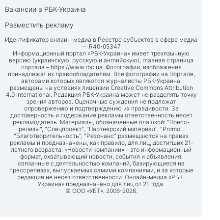
Вакансии в РБК-Украина
Разместить рекламу
Идентификатор онлайн-медиа в Реестре субъектов в сфере медиа
— R40-05347
Информационный портал «РБК-Украина» имеет трехязычную
версию (украинскую, русскую и английскую), главная страница
портала –
https://www.rbc.ua
. Фотографии, изображения
принадлежат их правообладателям. Все фотографии на Портале,
авторами которых являются журналисты РБК-Украина,
размещены на условиях лицензии Creative Commons Attribution
4.0 International. Редакция РБК-Украина может не разделять точку
зрения авторов. Оценочные суждения не подлежат
опровержению и подтверждению их правдивости. За
достоверность и содержание рекламы ответственность несет
рекламодатель. Материалы, обозначенные плашкой: "Пресс-
релизы", "Спецпроект", "Партнерский материал", "Promo",
"Благотворительность", "Резонанс" размещаются на правах
рекламы и предназначены, как правило, для лиц, достигших 21-
летнего возраста. «Новости компании» – это информационный
формат, охватывающий новости, события и объявления,
связанные с деятельностью компаний, базирующиеся на
прессрелизах, выпускаемых самими компаниями, и за которые
редакция не несет ответственности. Онлайн-медиа «РБК-
Украина» предназначено для лиц от 21 года.
© ООО «УБТ», 2006-2026.