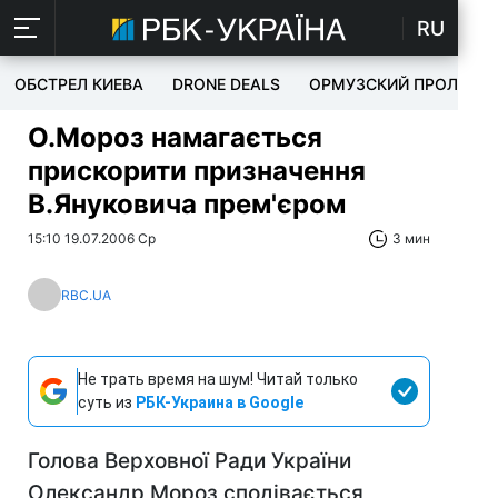
RU
ОБСТРЕЛ КИЕВА
DRONE DEALS
ОРМУЗСКИЙ ПРОЛИВ
О.Мороз намагається
прискорити призначення
В.Януковича прем'єром
15:10 19.07.2006 Ср
3 мин
RBC.UA
Не трать время на шум! Читай только
суть из
РБК-Украина в Google
Голова Верховної Ради України
Олександр Мороз сподівається