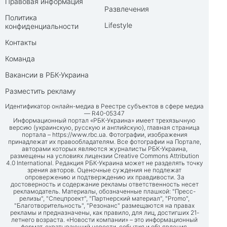
Правовая информация
Развлечения
Политика
Lifestyle
конфиденциальности
Контакты
Команда
Вакансии в РБК-Украина
Разместить рекламу
Идентификатор онлайн-медиа в Реестре субъектов в сфере медиа
— R40-05347
Информационный портал «РБК-Украина» имеет трехязычную
версию (украинскую, русскую и английскую), главная страница
портала –
https://www.rbc.ua
. Фотографии, изображения
принадлежат их правообладателям. Все фотографии на Портале,
авторами которых являются журналисты РБК-Украина,
размещены на условиях лицензии Creative Commons Attribution
4.0 International. Редакция РБК-Украина может не разделять точку
зрения авторов. Оценочные суждения не подлежат
опровержению и подтверждению их правдивости. За
достоверность и содержание рекламы ответственность несет
рекламодатель. Материалы, обозначенные плашкой: "Пресс-
релизы", "Спецпроект", "Партнерский материал", "Promo",
"Благотворительность", "Резонанс" размещаются на правах
рекламы и предназначены, как правило, для лиц, достигших 21-
летнего возраста. «Новости компании» – это информационный
формат, охватывающий новости, события и объявления,