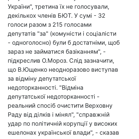
України", третина їх не голосували,
декількох членів БЮТ. У сумі - 32
голоси разом з 215 голосами
депутатів "за" (комуністи і соціалісти
- одноголосно) були б достатніми, щоб
зараз не займатися базіканням", -
підкреслив О.Мороз. Слід зазначити,
що В.Ющенко неодноразово виступав
за відміну депутатської
недоторканності. "Відміна
депутатської недоторканності -
реальний спосіб очистити Верховну
Раду від ділків і мінял", "справжній
удар по політичній корупції у високих
ешелонах української влади", - сказав